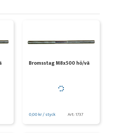
ä
Bromsstag M8x500 hö/vä
0,00 kr / styck
Art: 1737