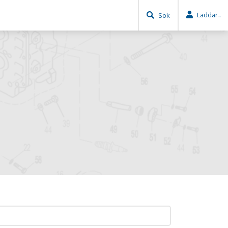
Laddar...
Sök