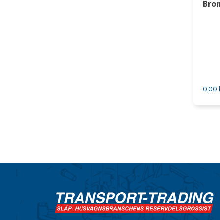
Brom
0,00 