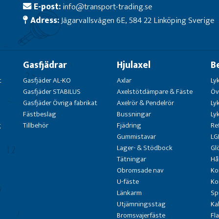
E-post:
info@transport-trading.se
Adress:
Jägarvallsvägen 6E, 584 22 Linköping Sverige
Gasfjädrar
Hjulaxel
B
t
Gasfjäder AL-KO
Axlar
Ly
Gasfjäder STABILUS
Axelstötdämpare & Fäste
Öv
Gasfjäder Övriga fabrikat
Axelrör & Pendelrör
Ly
Fästbeslag
Bussningar
Ly
g
Tillbehör
Fjädring
Re
Gummistavar
LG
Lager- & Stödbock
Gl
Tätningar
Hå
Obromsade nav
Ko
U-fäste
Ko
Länkarm
Sp
Utjämningsstag
Ka
Bromsvajerfäste
Fl