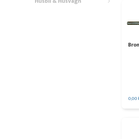
Husbil & Husvagn
Bro
0,00 