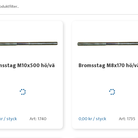
oduktfilter...
msstag M10x500 hö/vä
Bromsstag M8x170 hö/v
kr / styck
Art: 1740
0,00 kr / styck
Art: 1735