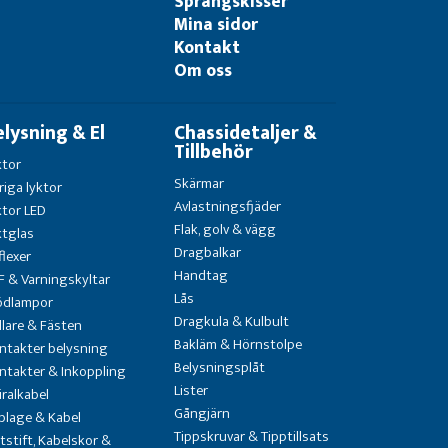
Sprängskisser
Mina sidor
Kontakt
Om oss
elysning & El
Chassidetaljer &
Tillbehör
ktor
Skärmar
riga lyktor
Avlastningsfjäder
ktor LED
Flak, golv & vägg
ktglas
Dragbalkar
flexer
Handtag
F & Varningskyltar
Lås
ödlampor
Dragkula & Kulbult
llare & Fästen
Bakläm & Hörnstolpe
ntakter belysning
Belysningsplåt
ntakter & Inkoppling
Lister
iralkabel
Gångjärn
blage & Kabel
Tippskruvar & Tipptillsats
atstift, Kabelskor &