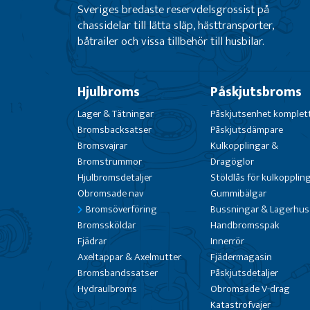
Sveriges bredaste reservdelsgrossist på
chassidelar till lätta släp, hästtransporter,
båtrailer och vissa tillbehör till husbilar.
Hjulbroms
Påskjutsbroms
Lager & Tätningar
Påskjutsenhet komplet
Bromsbacksatser
Påskjutsdämpare
Bromsvajrar
Kulkopplingar &
Bromstrummor
Dragöglor
Hjulbromsdetaljer
Stöldlås för kulkopplin
Obromsade nav
Gummibälgar
Bromsöverföring
Bussningar & Lagerhus
Bromssköldar
Handbromsspak
Fjädrar
Innerrör
Axeltappar & Axelmutter
Fjädermagasin
Bromsbandssatser
Påskjutsdetaljer
Hydraulbroms
Obromsade V-drag
Katastrofvajer