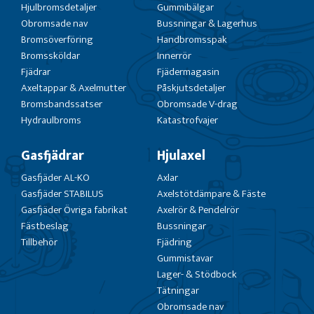
Hjulbromsdetaljer
Gummibälgar
Obromsade nav
Bussningar & Lagerhus
Bromsöverföring
Handbromsspak
Bromssköldar
Innerrör
Fjädrar
Fjädermagasin
Axeltappar & Axelmutter
Påskjutsdetaljer
Bromsbandssatser
Obromsade V-drag
Hydraulbroms
Katastrofvajer
Gasfjädrar
Hjulaxel
Gasfjäder AL-KO
Axlar
Gasfjäder STABILUS
Axelstötdämpare & Fäste
Gasfjäder Övriga fabrikat
Axelrör & Pendelrör
Fästbeslag
Bussningar
Tillbehör
Fjädring
Gummistavar
Lager- & Stödbock
Tätningar
Obromsade nav