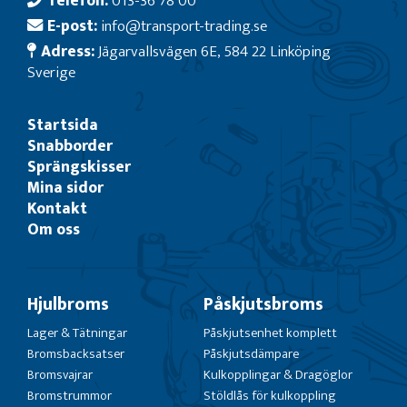
Telefon:
013-36 78 00
E-post:
info@transport-trading.se
Adress:
Jägarvallsvägen 6E, 584 22 Linköping
Sverige
Startsida
Snabborder
Sprängskisser
Mina sidor
Kontakt
Om oss
Hjulbroms
Påskjutsbroms
Lager & Tätningar
Påskjutsenhet komplett
Bromsbacksatser
Påskjutsdämpare
Bromsvajrar
Kulkopplingar & Dragöglor
Bromstrummor
Stöldlås för kulkoppling