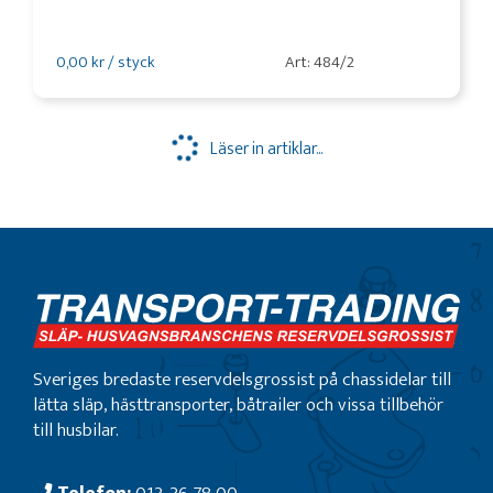
0,00 kr / styck
Art: 484/2
Läser in artiklar...
Sveriges bredaste reservdelsgrossist på chassidelar till
lätta släp, hästtransporter, båtrailer och vissa tillbehör
till husbilar.