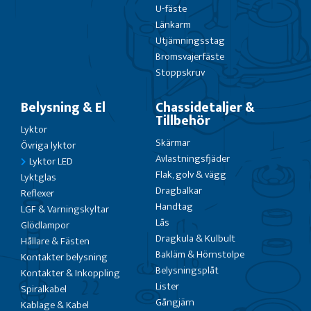
U-fäste
Länkarm
Utjämningsstag
Bromsvajerfäste
Stoppskruv
Belysning & El
Chassidetaljer &
Tillbehör
Lyktor
Skärmar
Övriga lyktor
Avlastningsfjäder
Lyktor LED
Flak, golv & vägg
Lyktglas
Dragbalkar
Reflexer
Handtag
LGF & Varningskyltar
Lås
Glödlampor
Dragkula & Kulbult
Hållare & Fästen
Bakläm & Hörnstolpe
Kontakter belysning
Belysningsplåt
Kontakter & Inkoppling
Lister
Spiralkabel
Gångjärn
Kablage & Kabel