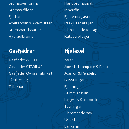
Bromsöverföring
Handbromsspak
Bromssköldar
Innerrör
Fjädrar
Fjädermagasin
Axeltappar & Axelmutter
Påskjutsdetaljer
Bromsbandssatser
Obromsade V-drag
Hydraulbroms
Katastrofvajer
Gasfjädrar
Hjulaxel
Gasfjäder AL-KO
Axlar
Gasfjäder STABILUS
Axelstötdämpare & Fäste
Gasfjäder Övriga fabrikat
Axelrör & Pendelrör
Fästbeslag
Bussningar
Tillbehör
Fjädring
Gummistavar
Lager- & Stödbock
Tätningar
Obromsade nav
U-fäste
Länkarm