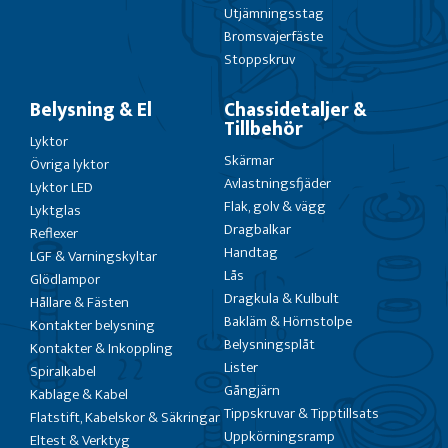
Utjämningsstag
Bromsvajerfäste
Stoppskruv
Belysning & El
Chassidetaljer &
Tillbehör
Lyktor
Skärmar
Övriga lyktor
Avlastningsfjäder
Lyktor LED
Flak, golv & vägg
Lyktglas
Dragbalkar
Reflexer
Handtag
LGF & Varningskyltar
Lås
Glödlampor
Dragkula & Kulbult
Hållare & Fästen
Bakläm & Hörnstolpe
Kontakter belysning
Belysningsplåt
Kontakter & Inkoppling
Lister
Spiralkabel
Gångjärn
Kablage & Kabel
Tippskruvar & Tipptillsats
Flatstift, Kabelskor & Säkringar
Uppkörningsramp
Eltest & Verktyg