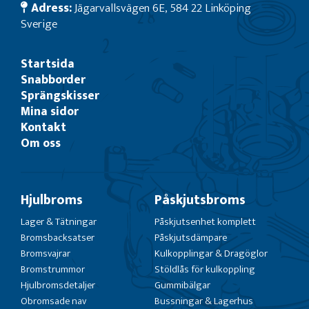
Adress:
Jägarvallsvägen 6E, 584 22 Linköping
Sverige
Startsida
Snabborder
Sprängskisser
Mina sidor
Kontakt
Om oss
Hjulbroms
Påskjutsbroms
Lager & Tätningar
Påskjutsenhet komplett
Bromsbacksatser
Påskjutsdämpare
Bromsvajrar
Kulkopplingar & Dragöglor
Bromstrummor
Stöldlås för kulkoppling
Hjulbromsdetaljer
Gummibälgar
Obromsade nav
Bussningar & Lagerhus