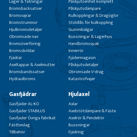
Lager & Tätningar
Påskjutsenhet komplett
Bromsbacksatser
Påskjutsdämpare
Bromsvajrar
Kulkopplingar & Dragöglor
Bromstrummor
Stöldlås för kulkoppling
Hjulbromsdetaljer
Gummibälgar
Obromsade nav
Bussningar & Lagerhus
Bromsöverföring
Handbromsspak
Bromssköldar
Innerrör
Fjädrar
Fjädermagasin
Axeltappar & Axelmutter
Påskjutsdetaljer
Bromsbandssatser
Obromsade V-drag
Hydraulbroms
Katastrofvajer
Gasfjädrar
Hjulaxel
Gasfjäder AL-KO
Axlar
Gasfjäder STABILUS
Axelstötdämpare & Fäste
Gasfjäder Övriga fabrikat
Axelrör & Pendelrör
Fästbeslag
Bussningar
Tillbehör
Fjädring