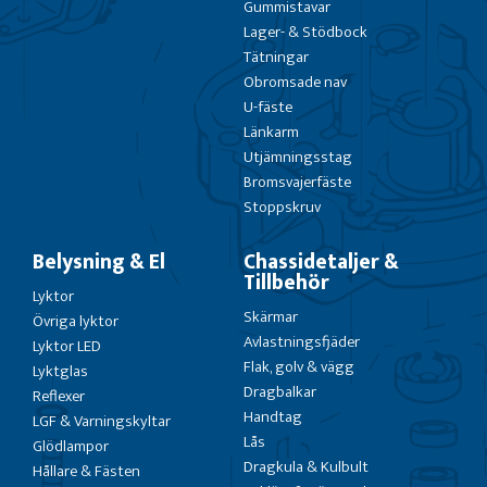
Gummistavar
Lager- & Stödbock
Tätningar
Obromsade nav
U-fäste
Länkarm
Utjämningsstag
Bromsvajerfäste
Stoppskruv
Belysning & El
Chassidetaljer &
Tillbehör
Lyktor
Skärmar
Övriga lyktor
Avlastningsfjäder
Lyktor LED
Flak, golv & vägg
Lyktglas
Dragbalkar
Reflexer
Handtag
LGF & Varningskyltar
Lås
Glödlampor
Dragkula & Kulbult
Hållare & Fästen