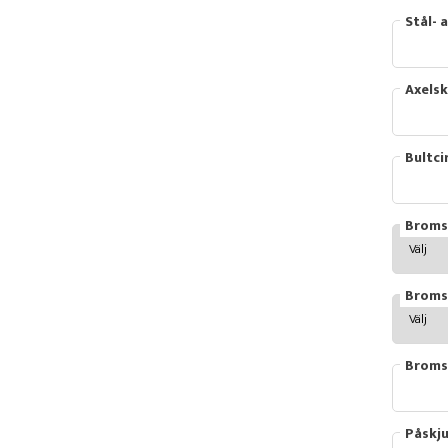
Stål- 
Axelsk
Bultci
Broms
Broms
Bromsv
Påskju