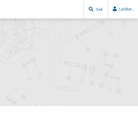
Laddar...
Sök