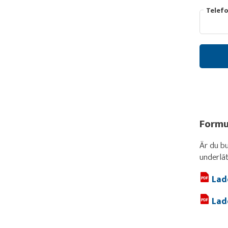
Telef
Formu
Är du bu
underlä
Lad
Lad