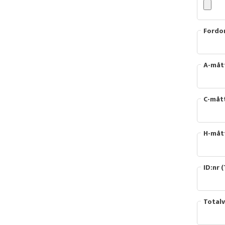
Fordon
A-mått
C-mått
H-måt
ID:nr (
Totalv