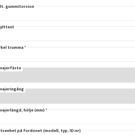
alt. gummitorsion
ylttext
rkel trumma
vajerfäste
vajeringång
ajerlängd, hölje (mm)
tsenhet på fordonet (modell, typ, ID:nr)