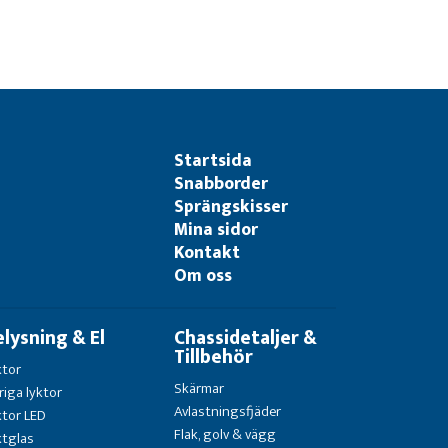
Startsida
Snabborder
Sprängskisser
Mina sidor
Kontakt
Om oss
elysning & El
Chassidetaljer &
Tillbehör
ktor
Skärmar
riga lyktor
Avlastningsfjäder
ktor LED
Flak, golv & vägg
ktglas