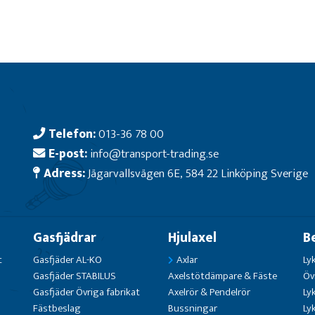
Telefon:
013-36 78 00
E-post:
info@transport-trading.se
Adress:
Jägarvallsvägen 6E, 584 22 Linköping Sverige
Gasfjädrar
Hjulaxel
B
t
Gasfjäder AL-KO
Axlar
Ly
Gasfjäder STABILUS
Axelstötdämpare & Fäste
Öv
Gasfjäder Övriga fabrikat
Axelrör & Pendelrör
Ly
Fästbeslag
Bussningar
Ly