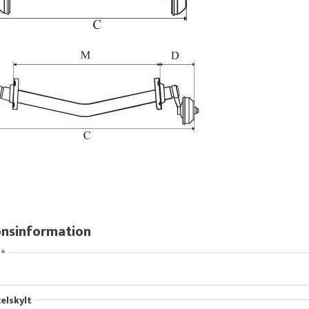
nsinformation
xelskylt