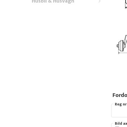
Husbil & Husvagn
Fordo
Reg nr
Bild a