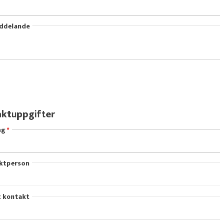
eddelande
ktuppgifter
ag
ktperson
t kontakt