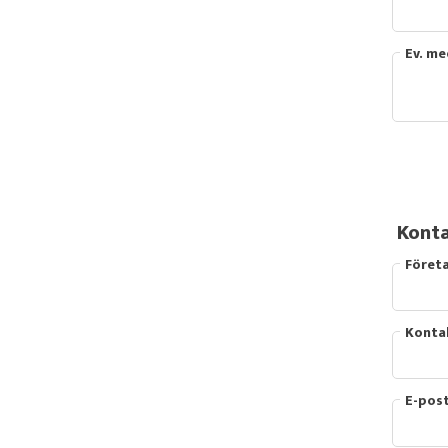
Ev. m
Konta
Föret
Konta
E-pos