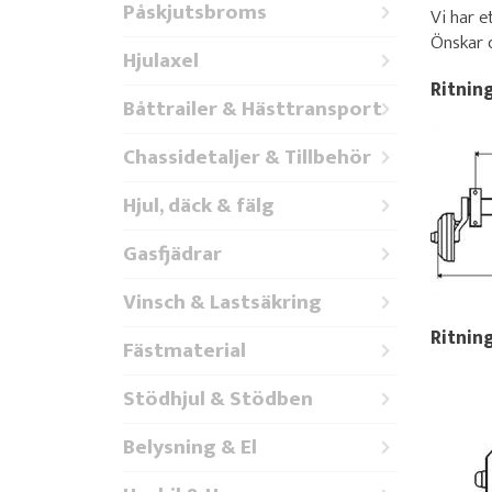
Påskjutsbroms
Vi har e
Önskar d
Hjulaxel
Ritnin
Båttrailer & Hästtransport
Chassidetaljer & Tillbehör
Hjul, däck & fälg
Gasfjädrar
Vinsch & Lastsäkring
Ritnin
Fästmaterial
Stödhjul & Stödben
Belysning & El