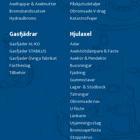
Axeltappar & Axelmutter
Påskjutsdetaljer
Bromsbandssatser
Obromsade V-drag
Hydraulbroms
Katastrofvajer
Gasfjädrar
Hjulaxel
Gasfjäder AL-KO
Axlar
Gasfjäder STABILUS
Axelstötdämpare & Fäste
Gasfjäder Övriga fabrikat
Axelrör & Pendelrör
Fästbeslag
Bussningar
Tillbehör
Fjädring
Gummistavar
Lager- & Stödbock
Tätningar
Obromsade nav
U-fäste
Länkarm
Utjämningsstag
Bromsvajerfäste
Stoppskruv