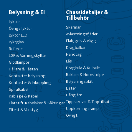
Belysning & El
Chassidetaljer &
Tillbehör
Lyktor
Skärmar
Övriga lyktor
Avlastningsfjäder
Lyktor LED
Flak, golv & vägg
Lyktglas
Dragbalkar
Reflexer
Handtag
LGF & Varningskyltar
Lås
Glödlampor
Dragkula & Kulbult
Hållare & Fästen
Bakläm & Hörnstolpe
Kontakter belysning
Belysningsplåt
Kontakter & Inkoppling
Lister
Spiralkabel
Gångjärn
Kablage & Kabel
Tippskruvar & Tipptillsats
Flatstift, Kabelskor & Säkringar
Uppkörningsramp
Eltest & Verktyg
Övrigt