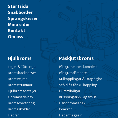
Startsida
Snabborder
Sprängskisser
Mina sidor
Kontakt
Om oss
Hjulbroms
Påskjutsbroms
Lager & Tätningar
Påskjutsenhet komplett
Bromsbacksatser
Påskjutsdämpare
Bromsvajrar
Kulkopplingar & Dragöglor
Bromstrummor
Stöldlås för kulkoppling
Hjulbromsdetaljer
Gummibälgar
Obromsade nav
Bussningar & Lagerhus
Bromsöverföring
Handbromsspak
Bromssköldar
Innerrör
Fjädrar
Fjädermagasin