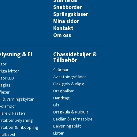
Startsida
Snabborder
Sprängskisser
Mina sidor
Kontakt
Om oss
elysning & El
Chassidetaljer &
Tillbehör
ktor
Skärmar
riga lyktor
Avlastningsfjäder
ktor LED
Flak, golv & vägg
ktglas
Dragbalkar
flexer
Handtag
F & Varningskyltar
Lås
ödlampor
Dragkula & Kulbult
llare & Fästen
Bakläm & Hörnstolpe
ntakter belysning
Belysningsplåt
ntakter & Inkoppling
Lister
iralkabel