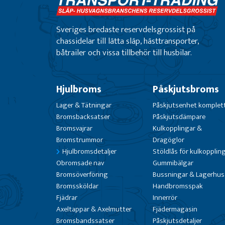
Sveriges bredaste reservdelsgrossist på
chassidelar till lätta släp, hästtransporter,
båtrailer och vissa tillbehör till husbilar.
Hjulbroms
Påskjutsbroms
Lager & Tätningar
Påskjutsenhet komplet
Bromsbacksatser
Påskjutsdämpare
Bromsvajrar
Kulkopplingar &
Bromstrummor
Dragöglor
Hjulbromsdetaljer
Stöldlås för kulkopplin
Obromsade nav
Gummibälgar
Bromsöverföring
Bussningar & Lagerhus
Bromssköldar
Handbromsspak
Fjädrar
Innerrör
Axeltappar & Axelmutter
Fjädermagasin
Bromsbandssatser
Påskjutsdetaljer