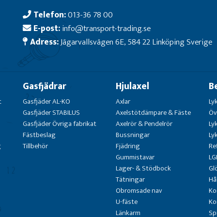
Telefon:
013-36 78 00
E-post:
info@transport-trading.se
Adress:
Jägarvallsvägen 6E, 584 22 Linköping Sverige
Gasfjädrar
Hjulaxel
B
t
Gasfjäder AL-KO
Axlar
Ly
Gasfjäder STABILUS
Axelstötdämpare & Fäste
Öv
Gasfjäder Övriga fabrikat
Axelrör & Pendelrör
Ly
Fästbeslag
Bussningar
Ly
g
Tillbehör
Fjädring
Re
Gummistavar
LG
Lager- & Stödbock
Gl
Tätningar
Hå
Obromsade nav
Ko
U-fäste
Ko
Länkarm
Sp