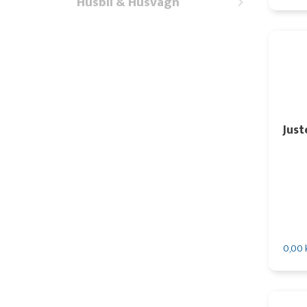
Husbil & Husvagn
Just
0,00 