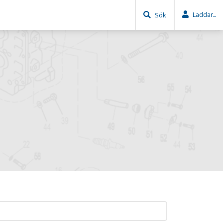
Laddar...
Sök