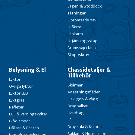
Lager- & Stödbock
Tätningar
Obromsade nav
U-fäste
Länkarm
Utjämningsstag
Bromsvajerfäste
Stoppskruv
Belysning & El
Chassidetaljer &
Tillbehör
Lyktor
Skärmar
Övriga lyktor
Avlastningsfjäder
Lyktor LED
Flak, golv & vägg
Lyktglas
Dragbalkar
Reflexer
Handtag
LGF & Varningskyltar
Lås
Glödlampor
Dragkula & Kulbult
Hållare & Fästen
Bakläm & Hörnstolpe
Kontakter belysning