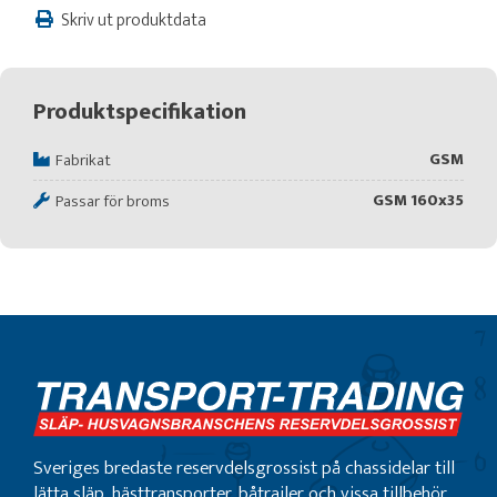
Skriv ut produktdata
Produktspecifikation
GSM
Fabrikat
GSM 160x35
Passar för broms
Sveriges bredaste reservdelsgrossist på chassidelar till
lätta släp, hästtransporter, båtrailer och vissa tillbehör