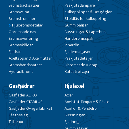
Bromsbacksatser
Påskjutsdämpare
Bromsvajrar
Kulkopplingar & Dragöglor
Bromstrummor
Stöldlås för kulkoppling
Hjulbromsdetaljer
Gummibälgar
Obromsade nav
Bussningar & Lagerhus
Bromsöverföring
Handbromsspak
Bromssköldar
Innerrör
Fjädrar
Fjädermagasin
Axeltappar & Axelmutter
Påskjutsdetaljer
Bromsbandssatser
Obromsade V-drag
Hydraulbroms
Katastrofvajer
Gasfjädrar
Hjulaxel
Gasfjäder AL-KO
Axlar
Gasfjäder STABILUS
Axelstötdämpare & Fäste
Gasfjäder Övriga fabrikat
Axelrör & Pendelrör
Fästbeslag
Bussningar
Tillbehör
Fjädring
Gummistavar