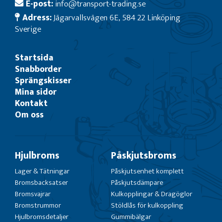
E-post:
info@transport-trading.se
Adress:
Jägarvallsvägen 6E, 584 22 Linköping
Sverige
Startsida
Snabborder
Sprängskisser
Mina sidor
Kontakt
Om oss
Hjulbroms
Påskjutsbroms
Lager & Tätningar
Påskjutsenhet komplett
Bromsbacksatser
Påskjutsdämpare
Bromsvajrar
Kulkopplingar & Dragöglor
Bromstrummor
Stöldlås för kulkoppling
Hjulbromsdetaljer
Gummibälgar