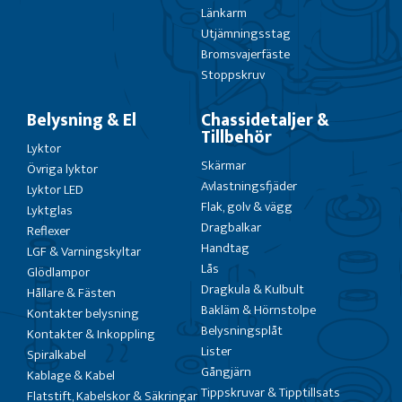
Länkarm
Utjämningsstag
Bromsvajerfäste
Stoppskruv
Belysning & El
Chassidetaljer &
Tillbehör
Lyktor
Skärmar
Övriga lyktor
Avlastningsfjäder
Lyktor LED
Flak, golv & vägg
Lyktglas
Dragbalkar
Reflexer
Handtag
LGF & Varningskyltar
Lås
Glödlampor
Dragkula & Kulbult
Hållare & Fästen
Bakläm & Hörnstolpe
Kontakter belysning
Belysningsplåt
Kontakter & Inkoppling
Lister
Spiralkabel
Gångjärn
Kablage & Kabel
Tippskruvar & Tipptillsats
Flatstift, Kabelskor & Säkringar