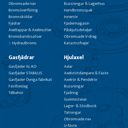
Obromsade nav
Bussningar & Lagerhus
Bromsöverföring
Handbromsspak
Bromssköldar
Innerrör
Fjädrar
Fjädermagasin
Axeltappar & Axelmutter
Påskjutsdetaljer
Bromsbandssatser
Obromsade V-drag
Hydraulbroms
Katastrofvajer
Gasfjädrar
Hjulaxel
Gasfjäder AL-KO
Axlar
Gasfjäder STABILUS
Axelstötdämpare & Fäste
Gasfjäder Övriga fabrikat
Axelrör & Pendelrör
Fästbeslag
Bussningar
Tillbehör
Fjädring
Gummistavar
Lager- & Stödbock
Tätningar
Obromsade nav
U-fäste