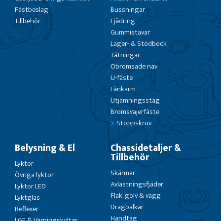
Fästbeslag
Bussningar
Tillbehör
Fjädring
Gummistavar
Lager- & Stödbock
Tätningar
Obromsade nav
U-fäste
Länkarm
Utjämningsstag
Bromsvajerfäste
Stoppskruv
Belysning & El
Chassidetaljer &
Tillbehör
Lyktor
Skärmar
Övriga lyktor
Avlastningsfjäder
Lyktor LED
Flak, golv & vägg
Lyktglas
Dragbalkar
Reflexer
Handtag
LGF & Varningskyltar