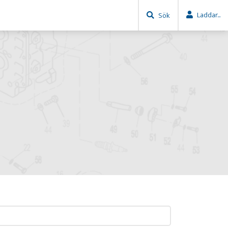
Laddar...
Sök