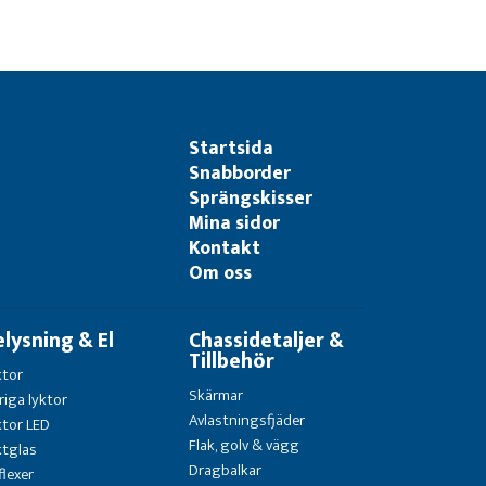
Startsida
Snabborder
Sprängskisser
Mina sidor
Kontakt
Om oss
elysning & El
Chassidetaljer &
Tillbehör
ktor
Skärmar
riga lyktor
Avlastningsfjäder
ktor LED
Flak, golv & vägg
ktglas
Dragbalkar
flexer