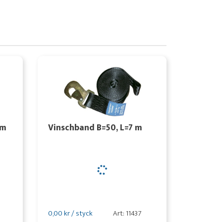
 m
Vinschband B=50, L=7 m
0,00 kr / styck
Art: 11437