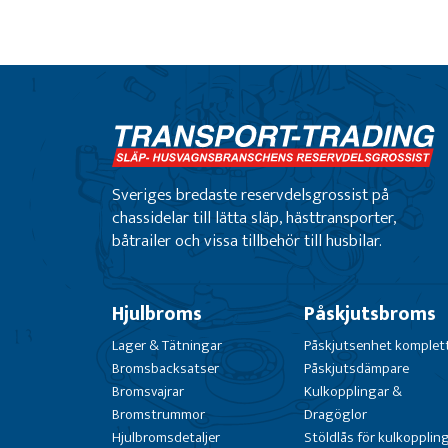
Sveriges bredaste reservdelsgrossist på
chassidelar till lätta släp, hästtransporter,
båtrailer och vissa tillbehör till husbilar.
Hjulbroms
Påskjutsbroms
Lager & Tätningar
Påskjutsenhet komplet
Bromsbacksatser
Påskjutsdämpare
Bromsvajrar
Kulkopplingar &
Bromstrummor
Dragöglor
Hjulbromsdetaljer
Stöldlås för kulkopplin