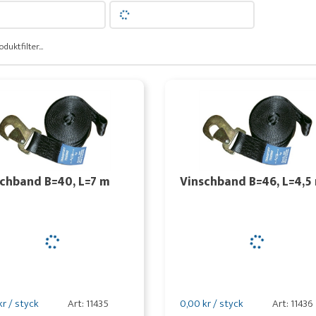
oduktfilter...
chband B=40, L=7 m
Vinschband B=46, L=4,5
kr / styck
Art: 11435
0,00 kr / styck
Art: 11436