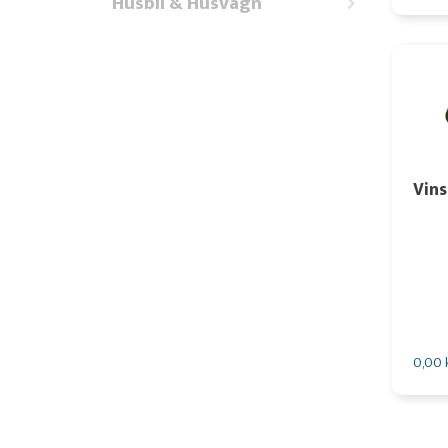
Husbil & Husvagn
Vins
0,00 