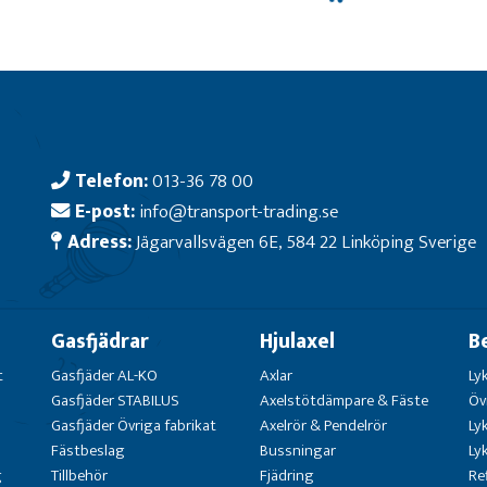
Telefon:
013-36 78 00
E-post:
info@transport-trading.se
Adress:
Jägarvallsvägen 6E, 584 22 Linköping Sverige
Gasfjädrar
Hjulaxel
B
t
Gasfjäder AL-KO
Axlar
Ly
Gasfjäder STABILUS
Axelstötdämpare & Fäste
Öv
Gasfjäder Övriga fabrikat
Axelrör & Pendelrör
Ly
Fästbeslag
Bussningar
Ly
g
Tillbehör
Fjädring
Re