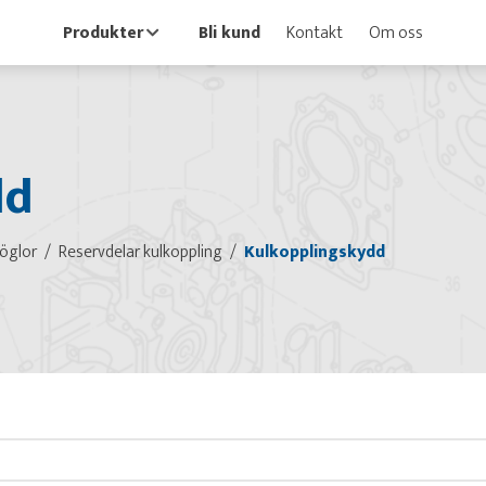
Produkter
Bli kund
Kontakt
Om oss
dd
öglor
Reservdelar kulkoppling
Kulkopplingskydd