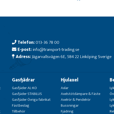
Telefon:
013-36 78 00
E-post:
info@transport-trading.se
Adress:
Jägarvallsvägen 6E, 584 22 Linköping Sverige
Gasfjädrar
Hjulaxel
B
t
Gasfjäder AL-KO
Axlar
Ly
Gasfjäder STABILUS
Axelstötdämpare & Fäste
Öv
Gasfjäder Övriga fabrikat
Axelrör & Pendelrör
Ly
Fästbeslag
Bussningar
Ly
g
Tillbehör
Fjädring
Re