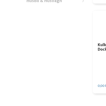
Husbil & Husvagn
Kul
Dock
0,00 