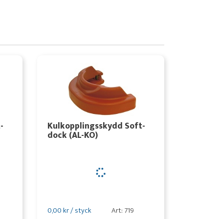
-
Kulkopplingsskydd Soft-
dock (AL-KO)
0,00 kr / styck
Art: 719