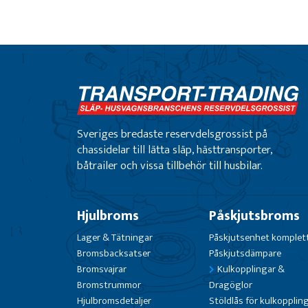
Sveriges bredaste reservdelsgrossist på
chassidelar till lätta släp, hästtransporter,
båtrailer och vissa tillbehör till husbilar.
Hjulbroms
Påskjutsbroms
Lager & Tätningar
Påskjutsenhet komplet
Bromsbacksatser
Påskjutsdämpare
Bromsvajrar
Kulkopplingar &
Bromstrummor
Dragöglor
Hjulbromsdetaljer
Stöldlås för kulkopplin