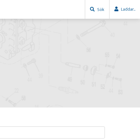
Laddar...
Sök