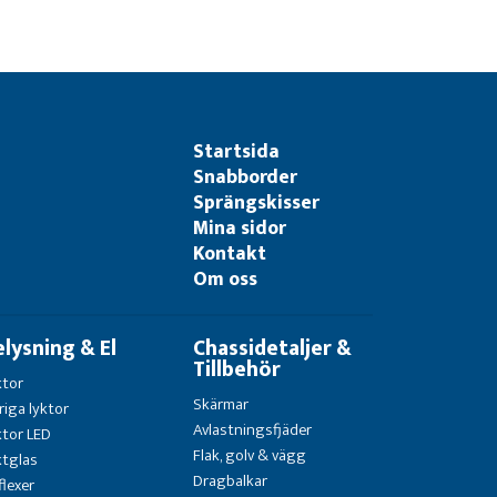
Startsida
Snabborder
Sprängskisser
Mina sidor
Kontakt
Om oss
elysning & El
Chassidetaljer &
Tillbehör
ktor
Skärmar
riga lyktor
Avlastningsfjäder
ktor LED
Flak, golv & vägg
ktglas
Dragbalkar
flexer