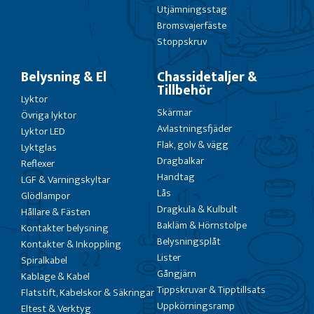
Utjämningsstag
Bromsvajerfäste
Stoppskruv
Belysning & El
Chassidetaljer &
Tillbehör
Lyktor
Skärmar
Övriga lyktor
Avlastningsfjäder
Lyktor LED
Flak, golv & vägg
Lyktglas
Dragbalkar
Reflexer
Handtag
LGF & Varningskyltar
Lås
Glödlampor
Dragkula & Kulbult
Hållare & Fästen
Bakläm & Hörnstolpe
Kontakter belysning
Belysningsplåt
Kontakter & Inkoppling
Lister
Spiralkabel
Gångjärn
Kablage & Kabel
Tippskruvar & Tipptillsats
Flatstift, Kabelskor & Säkringar
Uppkörningsramp
Eltest & Verktyg