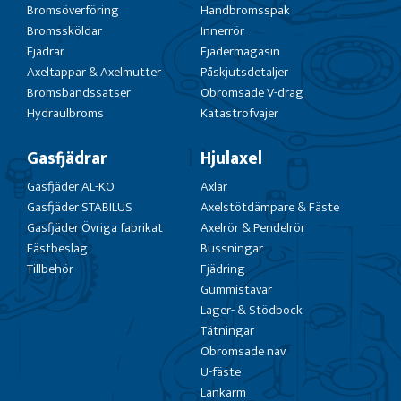
Bromsöverföring
Handbromsspak
Bromssköldar
Innerrör
Fjädrar
Fjädermagasin
Axeltappar & Axelmutter
Påskjutsdetaljer
Bromsbandssatser
Obromsade V-drag
Hydraulbroms
Katastrofvajer
Gasfjädrar
Hjulaxel
Gasfjäder AL-KO
Axlar
Gasfjäder STABILUS
Axelstötdämpare & Fäste
Gasfjäder Övriga fabrikat
Axelrör & Pendelrör
Fästbeslag
Bussningar
Tillbehör
Fjädring
Gummistavar
Lager- & Stödbock
Tätningar
Obromsade nav
U-fäste
Länkarm