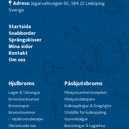
Adress:
Jägarvallsvägen 6E, 584 22 Linköping
Sverige
Startsida
Snabborder
Sprängskisser
Mina sidor
Kontakt
Om oss
Hjulbroms
Påskjutsbroms
Lager & Tätningar
Påskjutsenhet komplett
Bromsbacksatser
Påskjutsdämpare
Bromsvajrar
Kulkopplingar & Dragöglor
Bromstrummor
Stöldlås för kulkoppling
Hjulbromsdetaljer
Gummibälgar
Obromsade nav
Bussningar & Lagerhus