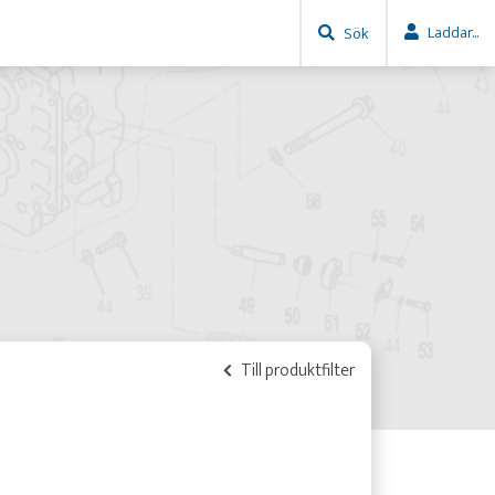
Laddar...
Sök
Till produktfilter