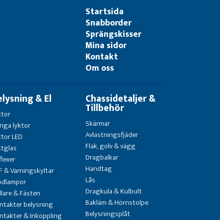
Startsida
Snabborder
Sprängskisser
Mina sidor
Kontakt
Om oss
elysning & El
Chassidetaljer &
Tillbehör
ktor
Skärmar
riga lyktor
Avlastningsfjäder
ktor LED
Flak, golv & vägg
ktglas
Dragbalkar
flexer
Handtag
F & Varningskyltar
Lås
ödlampor
Dragkula & Kulbult
llare & Fästen
Bakläm & Hörnstolpe
ntakter belysning
Belysningsplåt
ntakter & Inkoppling