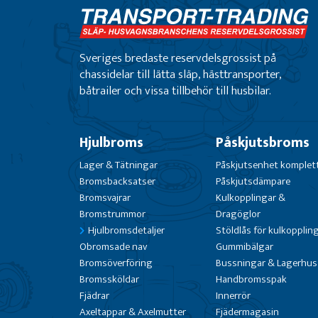
Sveriges bredaste reservdelsgrossist på
chassidelar till lätta släp, hästtransporter,
båtrailer och vissa tillbehör till husbilar.
Hjulbroms
Påskjutsbroms
Lager & Tätningar
Påskjutsenhet komplet
Bromsbacksatser
Påskjutsdämpare
Bromsvajrar
Kulkopplingar &
Bromstrummor
Dragöglor
Hjulbromsdetaljer
Stöldlås för kulkopplin
Obromsade nav
Gummibälgar
Bromsöverföring
Bussningar & Lagerhus
Bromssköldar
Handbromsspak
Fjädrar
Innerrör
Axeltappar & Axelmutter
Fjädermagasin