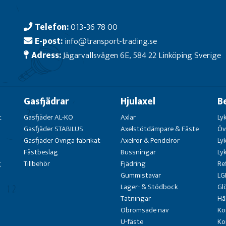
Telefon:
013-36 78 00
E-post:
info@transport-trading.se
Adress:
Jägarvallsvägen 6E, 584 22 Linköping Sverige
Gasfjädrar
Hjulaxel
B
t
Gasfjäder AL-KO
Axlar
Ly
Gasfjäder STABILUS
Axelstötdämpare & Fäste
Öv
Gasfjäder Övriga fabrikat
Axelrör & Pendelrör
Ly
Fästbeslag
Bussningar
Ly
g
Tillbehör
Fjädring
Re
Gummistavar
LG
Lager- & Stödbock
Gl
Tätningar
Hå
Obromsade nav
Ko
U-fäste
Ko