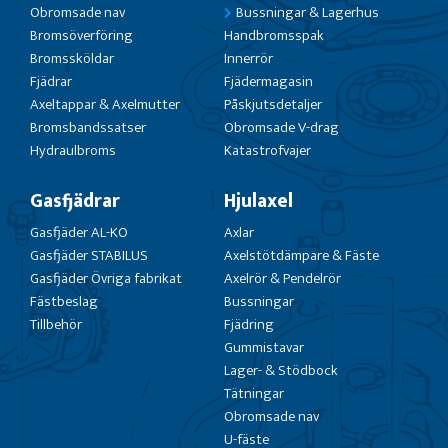
Obromsade nav
Bussningar & Lagerhus
Bromsöverföring
Handbromsspak
Bromssköldar
Innerrör
Fjädrar
Fjädermagasin
Axeltappar & Axelmutter
Påskjutsdetaljer
Bromsbandssatser
Obromsade V-drag
Hydraulbroms
Katastrofvajer
Gasfjädrar
Hjulaxel
Gasfjäder AL-KO
Axlar
Gasfjäder STABILUS
Axelstötdämpare & Fäste
Gasfjäder Övriga fabrikat
Axelrör & Pendelrör
Fästbeslag
Bussningar
Tillbehör
Fjädring
Gummistavar
Lager- & Stödbock
Tätningar
Obromsade nav
U-fäste