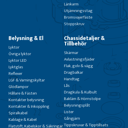
Länkarm
Utjämningsstag
Bromsvajerfäste
Stoppskruv
Belysning & El
Chassidetaljer &
Tillbehör
Lyktor
Skärmar
Övriga lyktor
Avlastningsfjäder
Lyktor LED
Flak, golv & vägg
Lyktglas
Dragbalkar
Reflexer
Handtag
LGF & Varningskyltar
Lås
Glödlampor
Dragkula & Kulbult
Hållare & Fästen
Bakläm & Hörnstolpe
Kontakter belysning
Belysningsplåt
Kontakter & Inkoppling
Lister
Spiralkabel
Gångjärn
Kablage & Kabel
Tippskruvar & Tipptillsats
Flatstift, Kabelskor & Säkringar