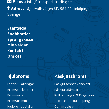
E-post:
info@transport-trading.se
Adress:
Jägarvallsvägen 6E, 584 22 Linköping
Sverige
Startsida
Snabborder
Sprängskisser
Mina sidor
Kontakt
Om oss
Hjulbroms
Påskjutsbroms
Lager & Tätningar
Påskjutsenhet komplett
Bromsbacksatser
Påskjutsdämpare
Bromsvajrar
Kulkopplingar & Dragöglor
Bromstrummor
Stöldlås för kulkoppling
Hjulbromsdetaljer
Gummibälgar