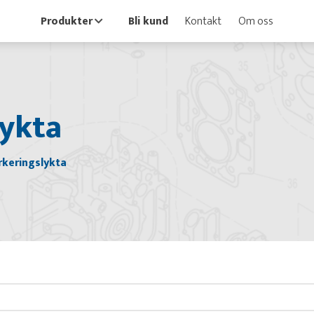
Produkter
Bli kund
Kontakt
Om oss
ykta
keringslykta