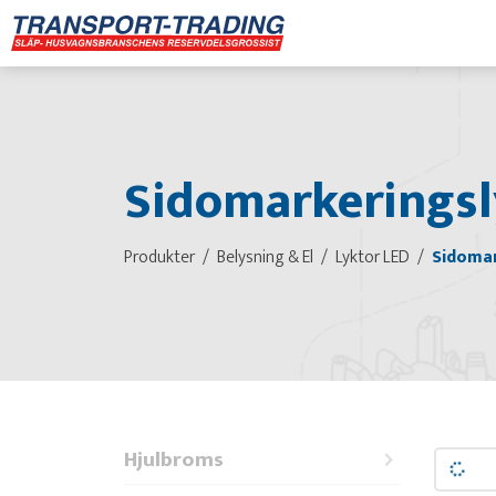
Sidomarkeringsl
Produkter
Belysning & El
Lyktor LED
Sidomar
Hjulbroms