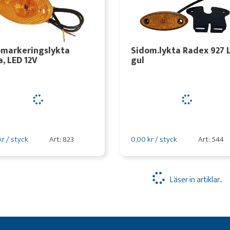
omarkeringslykta
Sidom.lykta Radex 927 L
a, LED 12V
gul
kr / styck
Art: 823
0,00 kr / styck
Art: 544
Läser in artiklar...