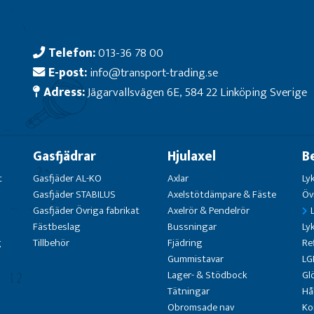
Telefon:
013-36 78 00
E-post:
info@transport-trading.se
Adress:
Jägarvallsvägen 6E, 584 22 Linköping Sverige
Gasfjädrar
Hjulaxel
B
t
Gasfjäder AL-KO
Axlar
Ly
Gasfjäder STABILUS
Axelstötdämpare & Fäste
Öv
Gasfjäder Övriga fabrikat
Axelrör & Pendelrör
Fästbeslag
Bussningar
Ly
g
Tillbehör
Fjädring
Re
Gummistavar
LG
Lager- & Stödbock
Gl
Tätningar
Hå
Obromsade nav
Ko