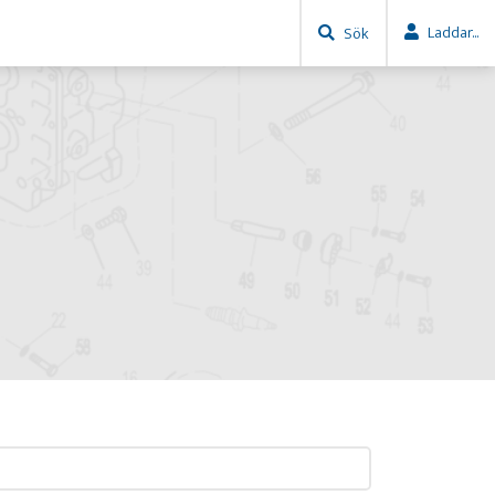
Laddar...
Sök