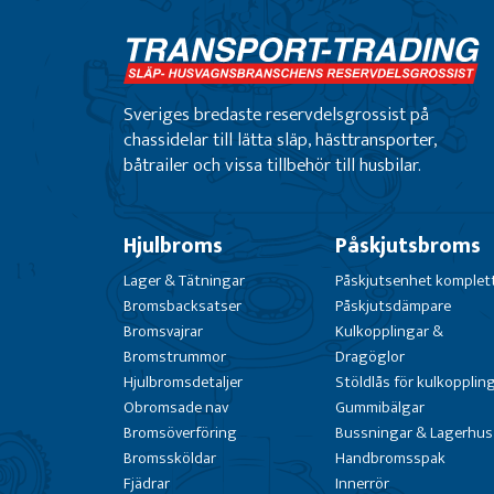
Sveriges bredaste reservdelsgrossist på
chassidelar till lätta släp, hästtransporter,
båtrailer och vissa tillbehör till husbilar.
Hjulbroms
Påskjutsbroms
Lager & Tätningar
Påskjutsenhet komplet
Bromsbacksatser
Påskjutsdämpare
Bromsvajrar
Kulkopplingar &
Bromstrummor
Dragöglor
Hjulbromsdetaljer
Stöldlås för kulkopplin
Obromsade nav
Gummibälgar
Bromsöverföring
Bussningar & Lagerhus
Bromssköldar
Handbromsspak
Fjädrar
Innerrör