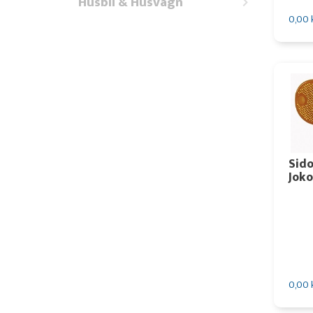
Husbil & Husvagn
0,00 
Sid
Joko
0,00 