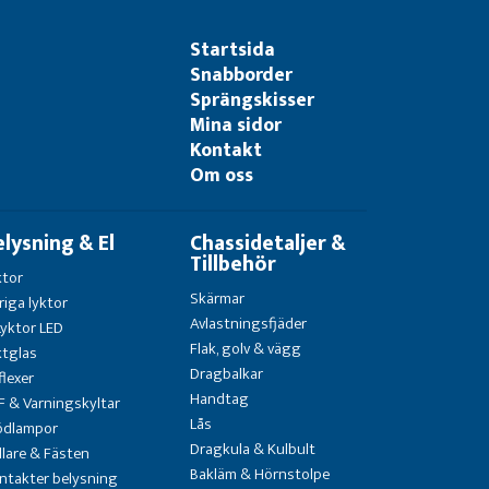
Startsida
Snabborder
Sprängskisser
Mina sidor
Kontakt
Om oss
elysning & El
Chassidetaljer &
Tillbehör
ktor
Skärmar
riga lyktor
Avlastningsfjäder
Lyktor LED
Flak, golv & vägg
ktglas
Dragbalkar
flexer
Handtag
F & Varningskyltar
Lås
ödlampor
Dragkula & Kulbult
llare & Fästen
Bakläm & Hörnstolpe
ntakter belysning