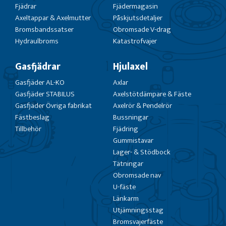
Fjädrar
Fjädermagasin
Axeltappar & Axelmutter
Påskjutsdetaljer
Bromsbandssatser
Obromsade V-drag
Hydraulbroms
Katastrofvajer
Gasfjädrar
Hjulaxel
Gasfjäder AL-KO
Axlar
Gasfjäder STABILUS
Axelstötdämpare & Fäste
Gasfjäder Övriga fabrikat
Axelrör & Pendelrör
Fästbeslag
Bussningar
Tillbehör
Fjädring
Gummistavar
Lager- & Stödbock
Tätningar
Obromsade nav
U-fäste
Länkarm
Utjämningsstag
Bromsvajerfäste