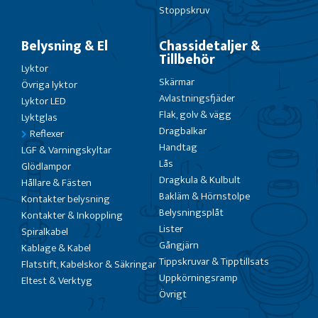
Stoppskruv
Belysning & El
Chassidetaljer &
Tillbehör
Lyktor
Skärmar
Övriga lyktor
Avlastningsfjäder
Lyktor LED
Flak, golv & vägg
Lyktglas
Dragbalkar
Reflexer
Handtag
LGF & Varningskyltar
Lås
Glödlampor
Dragkula & Kulbult
Hållare & Fästen
Bakläm & Hörnstolpe
Kontakter belysning
Belysningsplåt
Kontakter & Inkoppling
Lister
Spiralkabel
Gångjärn
Kablage & Kabel
Tippskruvar & Tipptillsats
Flatstift, Kabelskor & Säkringar
Uppkörningsramp
Eltest & Verktyg
Övrigt