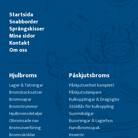
Startsida
Snabborder
Sprängskisser
Mina sidor
Kontakt
Om oss
Hjulbroms
Påskjutsbroms
Lager & Tätningar
Påskjutsenhet komplett
Bromsbacksatser
Påskjutsdämpare
Bromsvajrar
Kulkopplingar & Dragöglor
Bromstrummor
Stöldlås för kulkoppling
Hjulbromsdetaljer
Gummibälgar
Obromsade nav
Bussningar & Lagerhus
Bromsöverföring
Handbromsspak
Bromssköldar
Innerrör