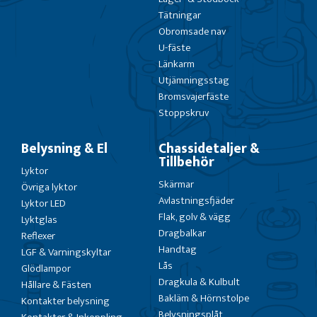
Tätningar
Obromsade nav
U-fäste
Länkarm
Utjämningsstag
Bromsvajerfäste
Stoppskruv
Belysning & El
Chassidetaljer &
Tillbehör
Lyktor
Skärmar
Övriga lyktor
Avlastningsfjäder
Lyktor LED
Flak, golv & vägg
Lyktglas
Dragbalkar
Reflexer
Handtag
LGF & Varningskyltar
Lås
Glödlampor
Dragkula & Kulbult
Hållare & Fästen
Bakläm & Hörnstolpe
Kontakter belysning
Belysningsplåt