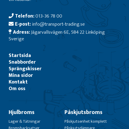
Telefon:
013-36 78 00
E-post:
info@transport-trading.se
Adress:
Jägarvallsvägen 6E, 584 22 Linköping
Sverige
Startsida
Snabborder
Sprängskisser
Mina sidor
Kontakt
Om oss
Hjulbroms
Påskjutsbroms
Lager & Tätningar
Påskjutsenhet komplett
Bromsbacksatser
Påskjutsdämpare