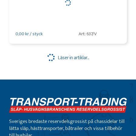
0,00 kr / styck
Art: 637/V
Läser in artiklar...
Sveriges bredaste reservdelsgrossist på chassidelar till
lätta släp, hästtransporter, båtrailer och vissa tillbehör
till husbilar.