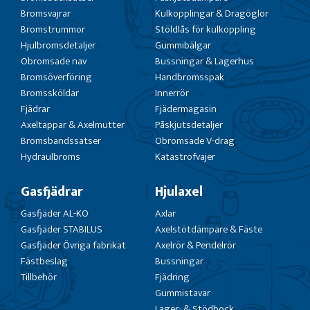
Bromsvajrar
Kulkopplingar & Dragöglor
Bromstrummor
Stöldlås för kulkoppling
Hjulbromsdetaljer
Gummibälgar
Obromsade nav
Bussningar & Lagerhus
Bromsöverföring
Handbromsspak
Bromssköldar
Innerrör
Fjädrar
Fjädermagasin
Axeltappar & Axelmutter
Påskjutsdetaljer
Bromsbandssatser
Obromsade V-drag
Hydraulbroms
Katastrofvajer
Gasfjädrar
Hjulaxel
Gasfjäder AL-KO
Axlar
Gasfjäder STABILUS
Axelstötdämpare & Fäste
Gasfjäder Övriga fabrikat
Axelrör & Pendelrör
Fästbeslag
Bussningar
Tillbehör
Fjädring
Gummistavar
Lager- & Stödbock