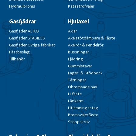
Hydraulbroms
Katastrofvajer
Gasfjädrar
Hjulaxel
Gasfjäder AL-KO
Axlar
Gasfjäder STABILUS
Axelstötdämpare & Fäste
Gasfjäder Övriga fabrikat
Axelrör & Pendelrör
Fästbeslag
Bussningar
Tillbehör
Fjädring
Gummistavar
Lager- & Stödbock
Tätningar
Obromsade nav
U-fäste
Länkarm
Utjämningsstag
Bromsvajerfäste
Stoppskruv