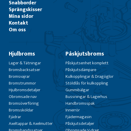
Snabborder
Sprängskisser
Mina sidor
Kontakt
Om oss
Hjulbroms
Påskjutsbroms
Lager & Tätningar
Påskjutsenhet komplett
Bromsbacksatser
Påskjutsdämpare
Bromsvajrar
Kulkopplingar & Dragöglor
Bromstrummor
Stöldlås för kulkoppling
Hjulbromsdetaljer
Gummibälgar
Obromsade nav
Bussningar & Lagerhus
Bromsöverföring
Handbromsspak
Bromssköldar
Innerrör
Fjädrar
Fjädermagasin
Axeltappar & Axelmutter
Påskjutsdetaljer
Bromsbandssatser
Obromsade V-drag