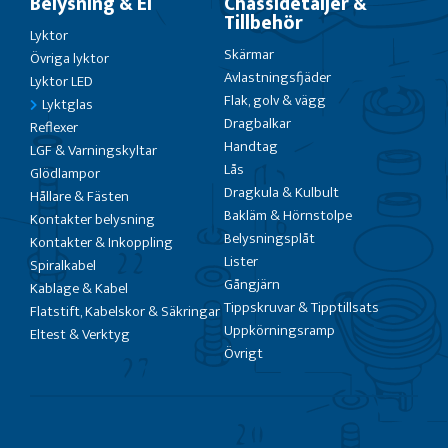
Belysning & El
Chassidetaljer &
Tillbehör
Lyktor
Skärmar
Övriga lyktor
Avlastningsfjäder
Lyktor LED
Flak, golv & vägg
Lyktglas
Dragbalkar
Reflexer
Handtag
LGF & Varningskyltar
Lås
Glödlampor
Dragkula & Kulbult
Hållare & Fästen
Bakläm & Hörnstolpe
Kontakter belysning
Belysningsplåt
Kontakter & Inkoppling
Lister
Spiralkabel
Gångjärn
Kablage & Kabel
Tippskruvar & Tipptillsats
Flatstift, Kabelskor & Säkringar
Uppkörningsramp
Eltest & Verktyg
Övrigt