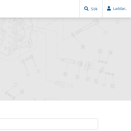
Laddar...
Sök