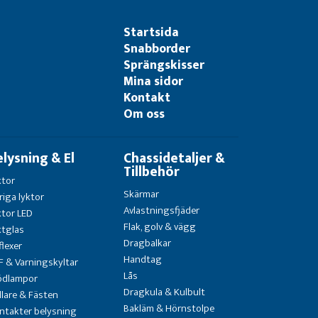
Startsida
Snabborder
Sprängskisser
Mina sidor
Kontakt
Om oss
elysning & El
Chassidetaljer &
Tillbehör
ktor
Skärmar
riga lyktor
Avlastningsfjäder
ktor LED
Flak, golv & vägg
ktglas
Dragbalkar
flexer
Handtag
F & Varningskyltar
Lås
ödlampor
Dragkula & Kulbult
llare & Fästen
Bakläm & Hörnstolpe
ntakter belysning