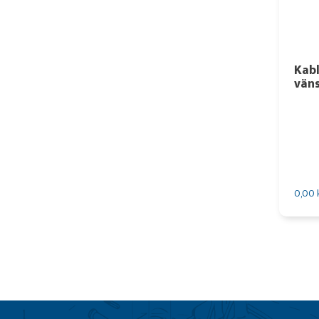
Kab
vän
0,00 