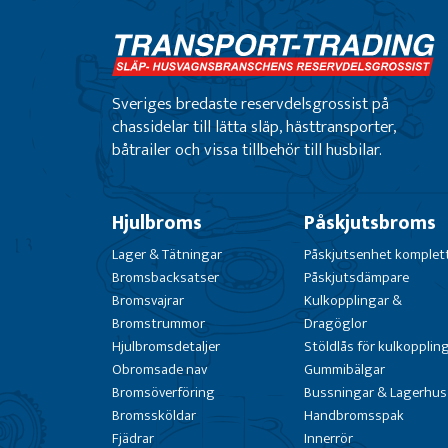
Sveriges bredaste reservdelsgrossist på
chassidelar till lätta släp, hästtransporter,
båtrailer och vissa tillbehör till husbilar.
Hjulbroms
Påskjutsbroms
Lager & Tätningar
Påskjutsenhet komplet
Bromsbacksatser
Påskjutsdämpare
Bromsvajrar
Kulkopplingar &
Bromstrummor
Dragöglor
Hjulbromsdetaljer
Stöldlås för kulkopplin
Obromsade nav
Gummibälgar
Bromsöverföring
Bussningar & Lagerhus
Bromssköldar
Handbromsspak
Fjädrar
Innerrör