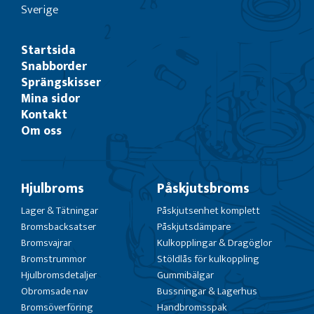
Sverige
Startsida
Snabborder
Sprängskisser
Mina sidor
Kontakt
Om oss
Hjulbroms
Påskjutsbroms
Lager & Tätningar
Påskjutsenhet komplett
Bromsbacksatser
Påskjutsdämpare
Bromsvajrar
Kulkopplingar & Dragöglor
Bromstrummor
Stöldlås för kulkoppling
Hjulbromsdetaljer
Gummibälgar
Obromsade nav
Bussningar & Lagerhus
Bromsöverföring
Handbromsspak