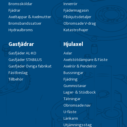
Bromssköldar
Innerrör
Fjädrar
Fjädermagasin
Axeltappar & Axelmutter
Påskjutsdetaljer
Bromsbandssatser
Obromsade V-drag
Hydraulbroms
Katastrofvajer
Gasfjädrar
Hjulaxel
Gasfjäder AL-KO
Axlar
Gasfjäder STABILUS
Axelstötdämpare & Fäste
Gasfjäder Övriga fabrikat
Axelrör & Pendelrör
Fästbeslag
Bussningar
Tillbehör
Fjädring
Gummistavar
Lager- & Stödbock
Tätningar
Obromsade nav
U-fäste
Länkarm
Utjämningsstag