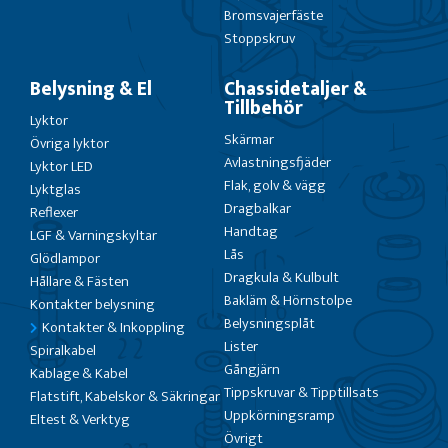
Bromsvajerfäste
Stoppskruv
Belysning & El
Chassidetaljer &
Tillbehör
Lyktor
Skärmar
Övriga lyktor
Avlastningsfjäder
Lyktor LED
Flak, golv & vägg
Lyktglas
Dragbalkar
Reflexer
Handtag
LGF & Varningskyltar
Lås
Glödlampor
Dragkula & Kulbult
Hållare & Fästen
Bakläm & Hörnstolpe
Kontakter belysning
Belysningsplåt
Kontakter & Inkoppling
Lister
Spiralkabel
Gångjärn
Kablage & Kabel
Tippskruvar & Tipptillsats
Flatstift, Kabelskor & Säkringar
Uppkörningsramp
Eltest & Verktyg
Övrigt