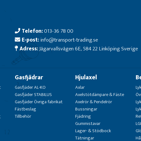
Telefon:
013-36 78 00
E-post:
info@transport-trading.se
Adress:
Jägarvallsvägen 6E, 584 22 Linköping Sverige
Gasfjädrar
Hjulaxel
B
t
Gasfjäder AL-KO
Axlar
Ly
Gasfjäder STABILUS
Axelstötdämpare & Fäste
Öv
Gasfjäder Övriga fabrikat
Axelrör & Pendelrör
Ly
Fästbeslag
Bussningar
Ly
g
Tillbehör
Fjädring
Re
Gummistavar
LG
Lager- & Stödbock
Gl
Tätningar
Hå