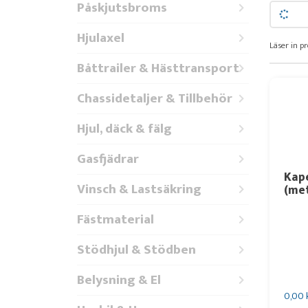
Påskjutsbroms
Hjulaxel
Läser in pr
Båttrailer & Hästtransport
Chassidetaljer & Tillbehör
Hjul, däck & fälg
Gasfjädrar
Kape
Vinsch & Lastsäkring
(me
Fästmaterial
Stödhjul & Stödben
Belysning & El
0,00 