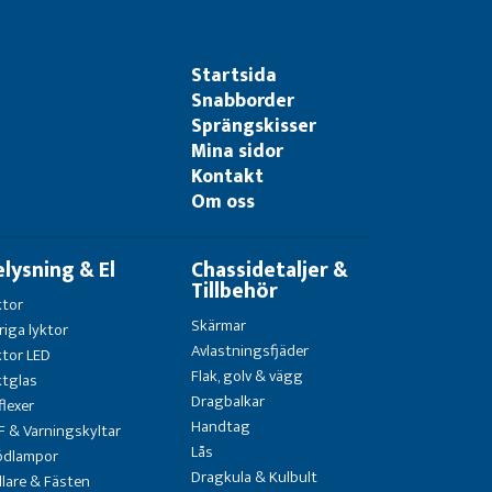
Startsida
Snabborder
Sprängskisser
Mina sidor
Kontakt
Om oss
elysning & El
Chassidetaljer &
Tillbehör
ktor
Skärmar
riga lyktor
Avlastningsfjäder
ktor LED
Flak, golv & vägg
ktglas
Dragbalkar
flexer
Handtag
F & Varningskyltar
Lås
ödlampor
Dragkula & Kulbult
llare & Fästen