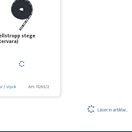
llstropp stege
tervara)
kr / styck
Art: 11265/2
Läser in artiklar...