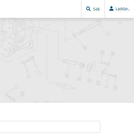
Laddar...
Sök