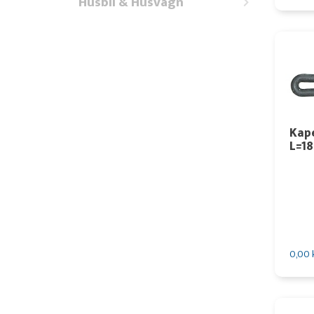
Husbil & Husvagn
Kape
L=1
0,00 