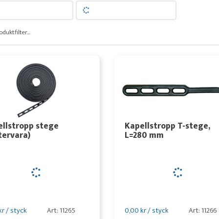
oduktfilter...
llstropp stege
Kapellstropp T-stege,
tervara)
L=280 mm
kr / styck
Art: 11265
0,00 kr / styck
Art: 11266