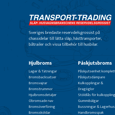
Sveriges bredaste reservdelsgrossist på
chassidelar till lätta släp, hästtransporter,
båtrailer och vissa tillbehör till husbilar.
Hjulbroms
Påskjutsbroms
Lager & Tätningar
Påskjutsenhet komplet
Bromsbacksatser
Påskjutsdämpare
Bromsvajrar
Kulkopplingar &
Bromstrummor
Dragöglor
Hjulbromsdetaljer
Stöldlås för kulkopplin
Obromsade nav
Gummibälgar
Bromsöverföring
Bussningar & Lagerhus
Bromssköldar
Handbromsspak