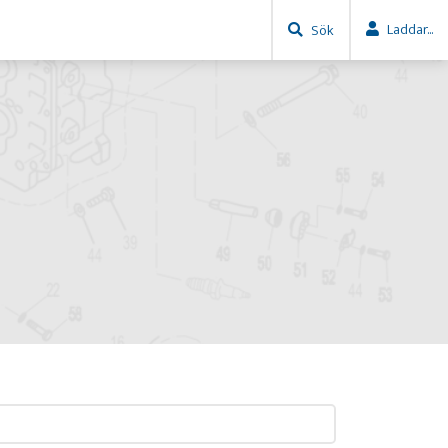
Laddar...
Sök