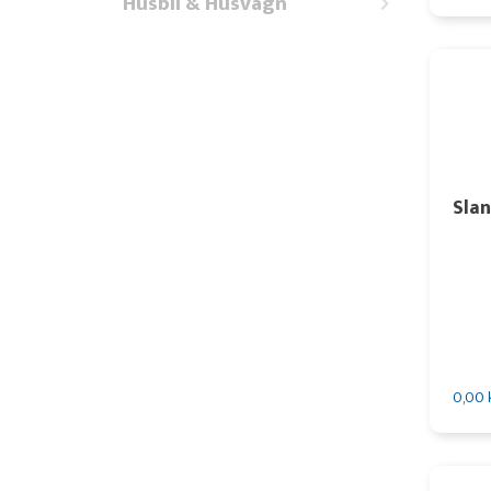
Husbil & Husvagn
Sla
0,00 