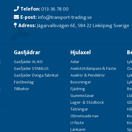
Telefon:
013-36 78 00
E-post:
info@transport-trading.se
Adress:
Jägarvallsvägen 6E, 584 22 Linköping Sverige
Gasfjädrar
Hjulaxel
B
t
Gasfjäder AL-KO
Axlar
Ly
Gasfjäder STABILUS
Axelstötdämpare & Fäste
Öv
Gasfjäder Övriga fabrikat
Axelrör & Pendelrör
Ly
Fästbeslag
Bussningar
Ly
g
Tillbehör
Fjädring
Re
Gummistavar
LG
Lager- & Stödbock
Gl
Tätningar
Hå
Obromsade nav
Ko
U-fäste
Ko
Länkarm
Sp