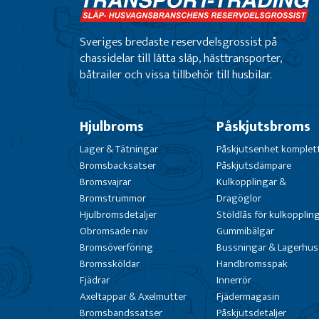
Sveriges bredaste reservdelsgrossist på
chassidelar till lätta släp, hästtransporter,
båtrailer och vissa tillbehör till husbilar.
Hjulbroms
Påskjutsbroms
Lager & Tätningar
Påskjutsenhet komplet
Bromsbacksatser
Påskjutsdämpare
Bromsvajrar
Kulkopplingar &
Bromstrummor
Dragöglor
Hjulbromsdetaljer
Stöldlås för kulkopplin
Obromsade nav
Gummibälgar
Bromsöverföring
Bussningar & Lagerhus
Bromssköldar
Handbromsspak
Fjädrar
Innerrör
Axeltappar & Axelmutter
Fjädermagasin
Bromsbandssatser
Påskjutsdetaljer