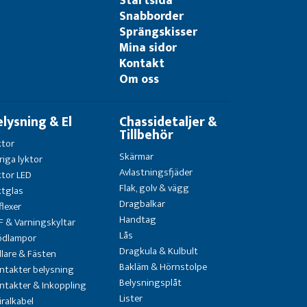
Startsida
Snabborder
Sprängskisser
Mina sidor
Kontakt
Om oss
elysning & El
Chassidetaljer &
Tillbehör
ktor
Skärmar
riga lyktor
Avlastningsfjäder
ktor LED
Flak, golv & vägg
ktglas
Dragbalkar
flexer
Handtag
F & Varningskyltar
Lås
ödlampor
Dragkula & Kulbult
llare & Fästen
Bakläm & Hörnstolpe
ntakter belysning
Belysningsplåt
ntakter & Inkoppling
Lister
iralkabel