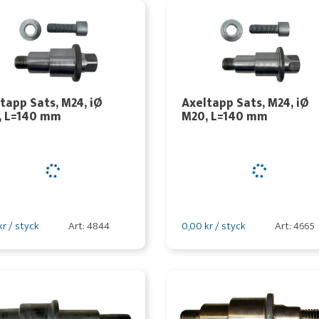
tapp Sats, M24, iØ
Axeltapp Sats, M24, iØ
, L=140 mm
M20, L=140 mm
kr / styck
Art: 4844
0,00 kr / styck
Art: 4665