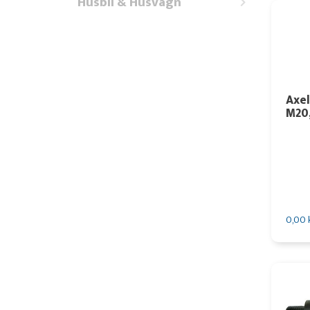
Husbil & Husvagn
Axel
M20
0,00 