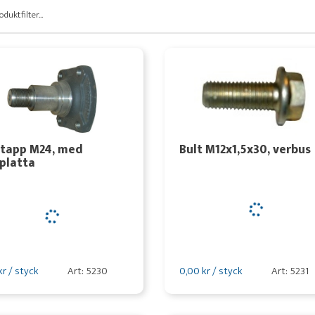
oduktfilter...
ltapp M24, med
Bult M12x1,5x30, verbus
platta
kr / styck
Art: 5230
0,00 kr / styck
Art: 5231