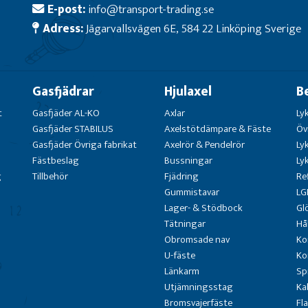
E-post:
info@transport-trading.se
Adress:
Jägarvallsvägen 6E, 584 22 Linköping Sverige
Gasfjädrar
Hjulaxel
B
t
Gasfjäder AL-KO
Axlar
Ly
Gasfjäder STABILUS
Axelstötdämpare & Fäste
Öv
Gasfjäder Övriga fabrikat
Axelrör & Pendelrör
Ly
Fästbeslag
Bussningar
Ly
g
Tillbehör
Fjädring
Re
Gummistavar
LG
Lager- & Stödbock
Gl
Tätningar
Hå
Obromsade nav
Ko
U-fäste
Ko
Länkarm
Sp
Utjämningsstag
Ka
Bromsvajerfäste
Fl