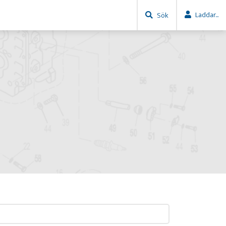
Laddar...
Sök