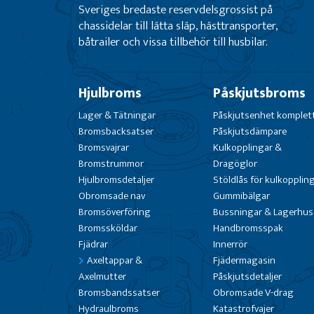
Sveriges bredaste reservdelsgrossist på
chassidelar till lätta släp, hästtransporter,
båtrailer och vissa tillbehör till husbilar.
Hjulbroms
Påskjutsbroms
Lager & Tätningar
Påskjutsenhet komplet
Bromsbacksatser
Påskjutsdämpare
Bromsvajrar
Kulkopplingar &
Bromstrummor
Dragöglor
Hjulbromsdetaljer
Stöldlås för kulkopplin
Obromsade nav
Gummibälgar
Bromsöverföring
Bussningar & Lagerhus
Bromssköldar
Handbromsspak
Fjädrar
Innerrör
Axeltappar &
Fjädermagasin
Axelmutter
Påskjutsdetaljer
Bromsbandssatser
Obromsade V-drag
Hydraulbroms
Katastrofvajer