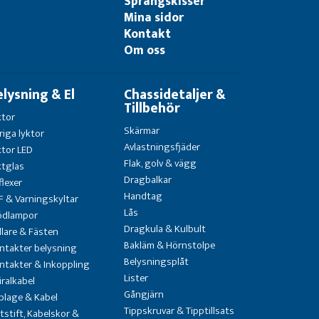
Sprängskisser
Mina sidor
Kontakt
Om oss
elysning & El
Chassidetaljer &
Tillbehör
ktor
Skärmar
riga lyktor
Avlastningsfjäder
ktor LED
Flak, golv & vägg
ktglas
Dragbalkar
flexer
Handtag
F & Varningskyltar
Lås
ödlampor
Dragkula & Kulbult
llare & Fästen
Bakläm & Hörnstolpe
ntakter belysning
Belysningsplåt
ntakter & Inkoppling
Lister
iralkabel
Gångjärn
blage & Kabel
Tippskruvar & Tipptillsats
atstift, Kabelskor &