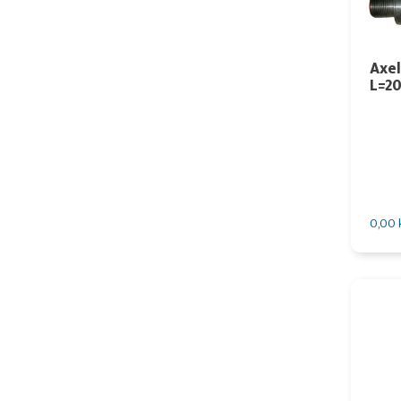
Axel
L=2
0,00 