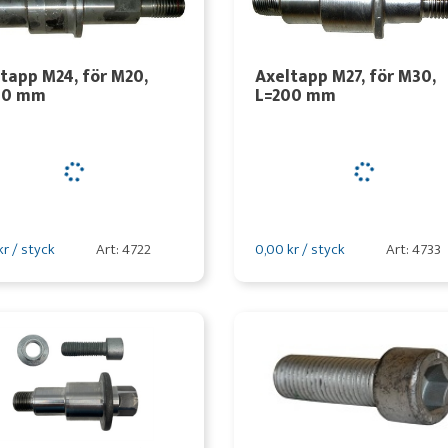
tapp M24, för M20,
Axeltapp M27, för M30,
00 mm
L=200 mm
kr / styck
Art: 4722
0,00 kr / styck
Art: 4733