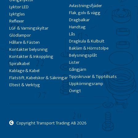
Avlastningsfjäder
Lyktor LED
Flak, golv & vägg
Lyktglas
Dragbalkar
Reflexer
Handtag
LGF & Varningskyltar
Lås
Glödlampor
Dragkula & Kulbult
Hållare & Fästen
Bakläm & Hörnstolpe
Kontakter belysning
Belysningsplåt
Kontakter & Inkoppling
Lister
Spiralkabel
Gångjärn
Kablage & Kabel
Tippskruvar & Tipptillsats
Flatstift, Kabelskor & Säkringar
Uppkörningsramp
Eltest & Verktyg
Övrigt
Copyright Transport Trading AB
2026