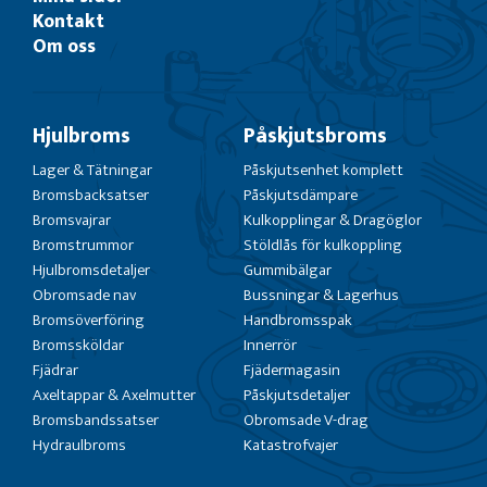
Kontakt
Om oss
Hjulbroms
Påskjutsbroms
Lager & Tätningar
Påskjutsenhet komplett
Bromsbacksatser
Påskjutsdämpare
Bromsvajrar
Kulkopplingar & Dragöglor
Bromstrummor
Stöldlås för kulkoppling
Hjulbromsdetaljer
Gummibälgar
Obromsade nav
Bussningar & Lagerhus
Bromsöverföring
Handbromsspak
Bromssköldar
Innerrör
Fjädrar
Fjädermagasin
Axeltappar & Axelmutter
Påskjutsdetaljer
Bromsbandssatser
Obromsade V-drag
Hydraulbroms
Katastrofvajer