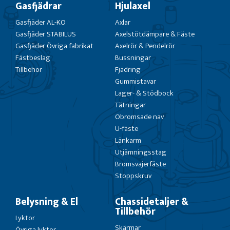
Gasfjädrar
Hjulaxel
Gasfjäder AL-KO
Axlar
Gasfjäder STABILUS
Axelstötdämpare & Fäste
Gasfjäder Övriga fabrikat
Axelrör & Pendelrör
Fästbeslag
Bussningar
Tillbehör
Fjädring
Gummistavar
Lager- & Stödbock
Tätningar
Obromsade nav
U-fäste
Länkarm
Utjämningsstag
Bromsvajerfäste
Stoppskruv
Belysning & El
Chassidetaljer &
Tillbehör
Lyktor
Skärmar
Övriga lyktor