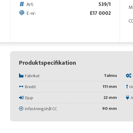
Art:
539/1
M
E-nr:
E17 0002
CC
Produktspecifikation
Talmu
Fabrikat
111 mm
Bredd
H
22 mm
Djup
A
90 mm
Infästningshål CC