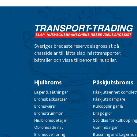
Sveriges bredaste reservdelsgrossist på
chassidelar till lätta släp, hästtransporter,
båtrailer och vissa tillbehör till husbilar.
Hjulbroms
Påskjutsbroms
Lager & Tätningar
Påskjutsenhet komplet
Bromsbacksatser
Påskjutsdämpare
Bromsvajrar
Kulkopplingar &
Bromstrummor
Dragöglor
Hjulbromsdetaljer
Stöldlås för kulkopplin
Obromsade nav
Gummibälgar
Bromsöverföring
Bussningar & Lagerhus