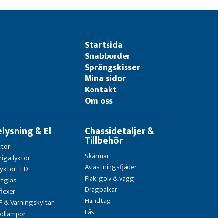
Startsida
Snabborder
Sprängskisser
Mina sidor
Kontakt
Om oss
elysning & El
Chassidetaljer &
Tillbehör
ktor
Skärmar
riga lyktor
Avlastningsfjäder
Lyktor LED
Flak, golv & vägg
ktglas
Dragbalkar
flexer
Handtag
F & Varningskyltar
Lås
ödlampor