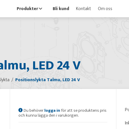
Produkter
Bli kund
Kontakt
Om oss
almu, LED 24 V
slykta
Positionslykta Talmu, LED 24 V
Po
Du behöver
logga in
för att se produktens pris
och kunna lägga den i varukorgen.
In