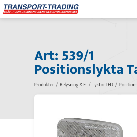
Art: 539/1
Positionslykta T
Produkter
Belysning & El
Lyktor LED
Position