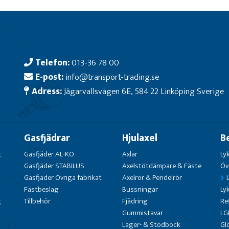
Telefon:
013-36 78 00
E-post:
info@transport-trading.se
Adress:
Jägarvallsvägen 6E, 584 22 Linköping Sverige
Gasfjädrar
Hjulaxel
B
t
Gasfjäder AL-KO
Axlar
Ly
Gasfjäder STABILUS
Axelstötdämpare & Fäste
Öv
Gasfjäder Övriga fabrikat
Axelrör & Pendelrör
Fästbeslag
Bussningar
Ly
g
Tillbehör
Fjädring
Re
Gummistavar
LG
Lager- & Stödbock
Gl