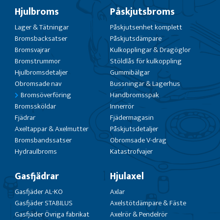
Hjulbroms
Påskjutsbroms
Lager & Tätningar
Påskjutsenhet komplett
Bromsbacksatser
Påskjutsdämpare
Bromsvajrar
Kulkopplingar & Dragöglor
Bromstrummor
Stöldlås för kulkoppling
Hjulbromsdetaljer
Gummibälgar
Obromsade nav
Bussningar & Lagerhus
Bromsöverföring
Handbromsspak
Bromssköldar
Innerrör
Fjädrar
Fjädermagasin
Axeltappar & Axelmutter
Påskjutsdetaljer
Bromsbandssatser
Obromsade V-drag
Hydraulbroms
Katastrofvajer
Gasfjädrar
Hjulaxel
Gasfjäder AL-KO
Axlar
Gasfjäder STABILUS
Axelstötdämpare & Fäste
Gasfjäder Övriga fabrikat
Axelrör & Pendelrör