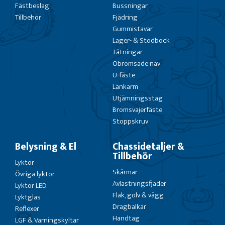
Fästbeslag
Bussningar
Tillbehör
Fjädring
Gummistavar
Lager- & Stödbock
Tätningar
Obromsade nav
U-fäste
Länkarm
Utjämningsstag
Bromsvajerfäste
Stoppskruv
Belysning & El
Chassidetaljer &
Tillbehör
Lyktor
Skärmar
Övriga lyktor
Avlastningsfjäder
Lyktor LED
Flak, golv & vägg
Lyktglas
Dragbalkar
Reflexer
Handtag
LGF & Varningskyltar