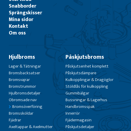
Snabborder
Sprängskisser
Mina sidor
Kontakt
Om oss
Hjulbroms
Påskjutsbroms
Lager & Tätningar
Påskjutsenhet komplett
Bromsbacksatser
Påskjutsdämpare
Bromsvajrar
Kulkopplingar & Dragöglor
Bromstrummor
Stöldlås för kulkoppling
Hjulbromsdetaljer
Gummibälgar
Obromsade nav
Bussningar & Lagerhus
Bromsöverföring
Handbromsspak
Bromssköldar
Innerrör
Fjädrar
Fjädermagasin
Axeltappar & Axelmutter
Påskjutsdetaljer