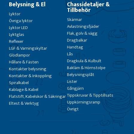
Belysning & El
Chassidetaljer &
Tillbehör
Lyktor
Skärmar
Övriga lyktor
Avlastningsfjäder
Lyktor LED
Flak, golv & vägg
Lyktglas
Dragbalkar
Reflexer
Handtag
LGF & Varningskyltar
Lås
Glödlampor
Dragkula & Kulbult
Hållare & Fästen
Bakläm & Hörnstolpe
Kontakter belysning
Belysningsplåt
Kontakter & Inkoppling
Lister
Spiralkabel
Gångjärn
Kablage & Kabel
Tippskruvar & Tipptillsats
Flatstift, Kabelskor & Säkringar
Uppkörningsramp
Eltest & Verktyg
Övrigt