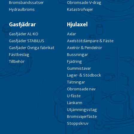
Bromsbandssatser
Obromsade V-drag
Hydraulbroms
Katastrofvajer
Gasfjädrar
Hjulaxel
Gasfjäder AL-KO
Axlar
Gasfjäder STABILUS
Axelstötdämpare & Fäste
Gasfjäder Övriga fabrikat
Axelrör & Pendelrör
Fästbeslag
Bussningar
Tillbehör
Fjädring
Gummistavar
Lager- & Stödbock
Tätningar
Obromsade nav
U-fäste
Länkarm
Utjämningsstag
Bromsvajerfäste
Stoppskruv