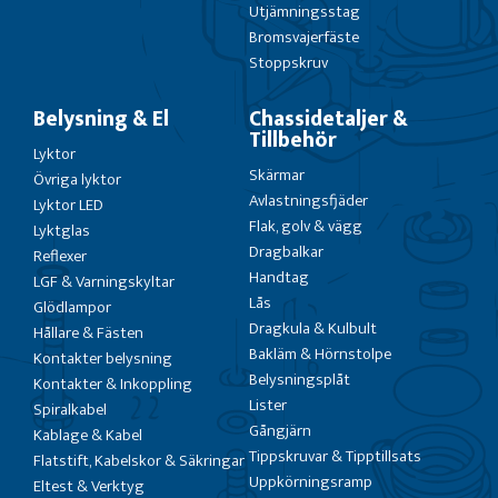
Utjämningsstag
Bromsvajerfäste
Stoppskruv
Belysning & El
Chassidetaljer &
Tillbehör
Lyktor
Skärmar
Övriga lyktor
Avlastningsfjäder
Lyktor LED
Flak, golv & vägg
Lyktglas
Dragbalkar
Reflexer
Handtag
LGF & Varningskyltar
Lås
Glödlampor
Dragkula & Kulbult
Hållare & Fästen
Bakläm & Hörnstolpe
Kontakter belysning
Belysningsplåt
Kontakter & Inkoppling
Lister
Spiralkabel
Gångjärn
Kablage & Kabel
Tippskruvar & Tipptillsats
Flatstift, Kabelskor & Säkringar
Uppkörningsramp
Eltest & Verktyg