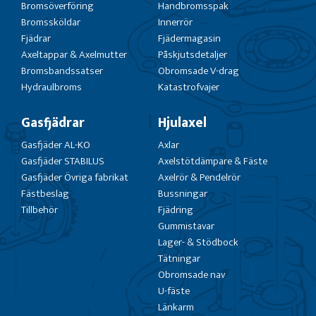
Bromsöverföring
Handbromsspak
Bromssköldar
Innerrör
Fjädrar
Fjädermagasin
Axeltappar & Axelmutter
Påskjutsdetaljer
Bromsbandssatser
Obromsade V-drag
Hydraulbroms
Katastrofvajer
Gasfjädrar
Hjulaxel
Gasfjäder AL-KO
Axlar
Gasfjäder STABILUS
Axelstötdämpare & Fäste
Gasfjäder Övriga fabrikat
Axelrör & Pendelrör
Fästbeslag
Bussningar
Tillbehör
Fjädring
Gummistavar
Lager- & Stödbock
Tätningar
Obromsade nav
U-fäste
Länkarm