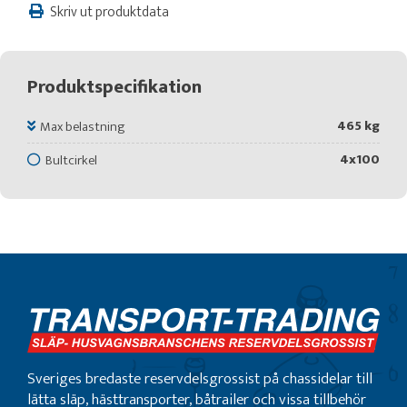
Skriv ut produktdata
Produktspecifikation
465 kg
Max belastning
4x100
Bultcirkel
Sveriges bredaste reservdelsgrossist på chassidelar till
lätta släp, hästtransporter, båtrailer och vissa tillbehör