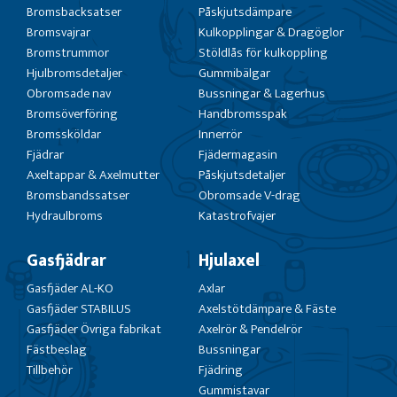
Bromsbacksatser
Påskjutsdämpare
Bromsvajrar
Kulkopplingar & Dragöglor
Bromstrummor
Stöldlås för kulkoppling
Hjulbromsdetaljer
Gummibälgar
Obromsade nav
Bussningar & Lagerhus
Bromsöverföring
Handbromsspak
Bromssköldar
Innerrör
Fjädrar
Fjädermagasin
Axeltappar & Axelmutter
Påskjutsdetaljer
Bromsbandssatser
Obromsade V-drag
Hydraulbroms
Katastrofvajer
Gasfjädrar
Hjulaxel
Gasfjäder AL-KO
Axlar
Gasfjäder STABILUS
Axelstötdämpare & Fäste
Gasfjäder Övriga fabrikat
Axelrör & Pendelrör
Fästbeslag
Bussningar
Tillbehör
Fjädring
Gummistavar