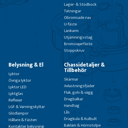
Lager- & Stödbock
Tätningar
Obromsade nav
U-fäste
Länkarm
Utjämningsstag
Bromsvajerfäste
Stoppskruv
Belysning & El
Chassidetaljer &
Tillbehör
Lyktor
Skärmar
Övriga lyktor
Avlastningsfjäder
Lyktor LED
Flak, golv & vägg
Lyktglas
Dragbalkar
Reflexer
Handtag
LGF & Varningskyltar
Lås
Glödlampor
Dragkula & Kulbult
Hållare & Fästen
Bakläm & Hörnstolpe
Kontakter belysning