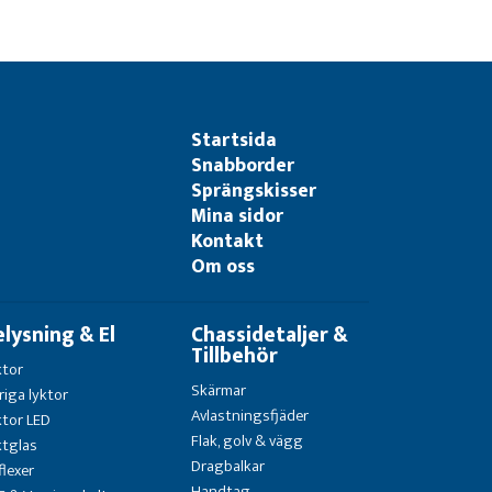
Startsida
Snabborder
Sprängskisser
Mina sidor
Kontakt
Om oss
elysning & El
Chassidetaljer &
Tillbehör
ktor
Skärmar
riga lyktor
Avlastningsfjäder
ktor LED
Flak, golv & vägg
ktglas
Dragbalkar
flexer
Handtag