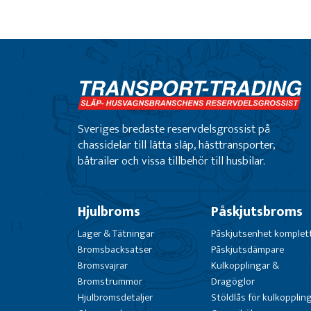
Sveriges bredaste reservdelsgrossist på
chassidelar till lätta släp, hästtransporter,
båtrailer och vissa tillbehör till husbilar.
Hjulbroms
Påskjutsbroms
Lager & Tätningar
Påskjutsenhet komplet
Bromsbacksatser
Påskjutsdämpare
Bromsvajrar
Kulkopplingar &
Bromstrummor
Dragöglor
Hjulbromsdetaljer
Stöldlås för kulkopplin