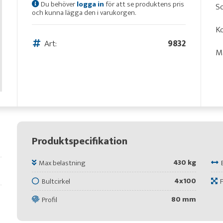
Du behöver
logga in
för att se produktens pris
S
och kunna lägga den i varukorgen.
Ko
Art:
9832
Ma
Produktspecifikation
430 kg
Max belastning
4x100
Bultcirkel
80 mm
Profil