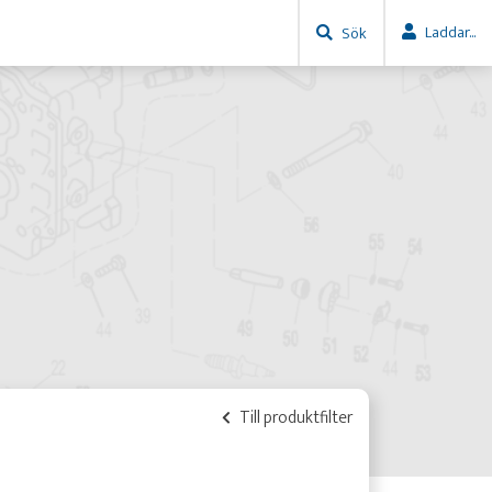
Laddar...
Sök
Till produktfilter