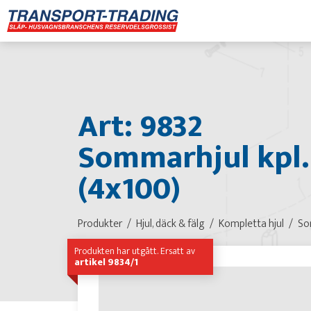
Art: 9832
Sommarhjul kpl.
(4x100)
Produkter
Hjul, däck & fälg
Kompletta hjul
So
Produkten har utgått. Ersatt av
artikel 9834/1