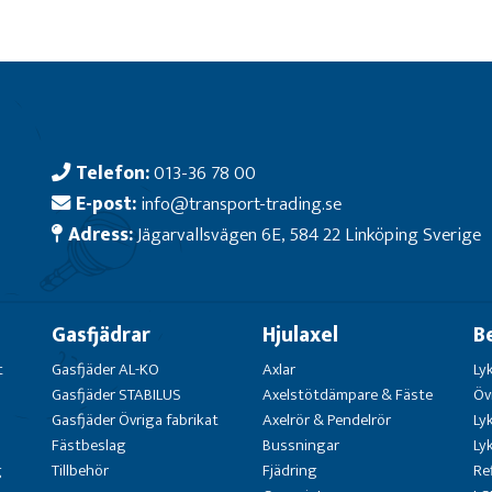
Telefon:
013-36 78 00
E-post:
info@transport-trading.se
Adress:
Jägarvallsvägen 6E, 584 22 Linköping Sverige
Gasfjädrar
Hjulaxel
B
t
Gasfjäder AL-KO
Axlar
Ly
Gasfjäder STABILUS
Axelstötdämpare & Fäste
Öv
Gasfjäder Övriga fabrikat
Axelrör & Pendelrör
Ly
Fästbeslag
Bussningar
Ly
g
Tillbehör
Fjädring
Re