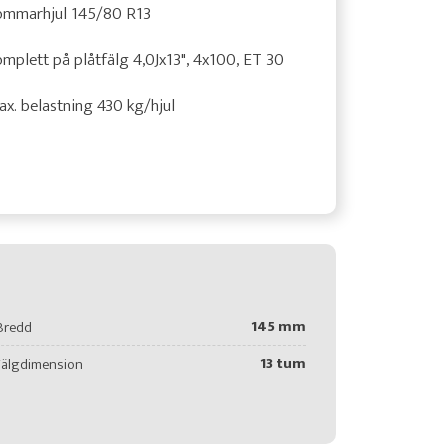
ommarhjul 145/80 R13
mplett på plåtfälg 4,0Jx13", 4x100, ET 30
x. belastning 430 kg/hjul
145 mm
Bredd
13 tum
Fälgdimension