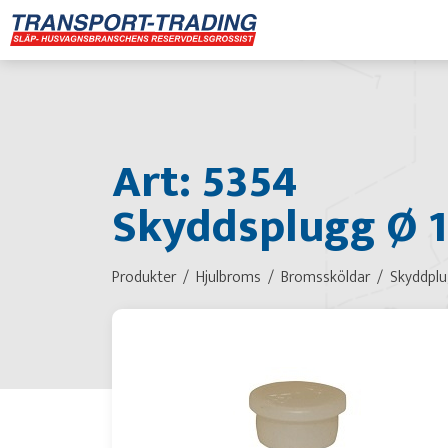
Art: 5354
Skyddsplugg Ø 15
Produkter
Hjulbroms
Bromssköldar
Skyddpl