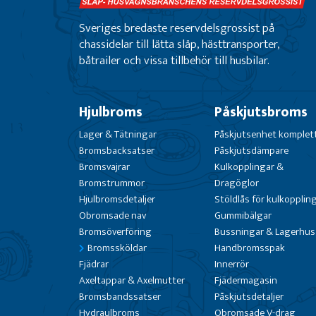
Sveriges bredaste reservdelsgrossist på
chassidelar till lätta släp, hästtransporter,
båtrailer och vissa tillbehör till husbilar.
Hjulbroms
Påskjutsbroms
Lager & Tätningar
Påskjutsenhet komplet
Bromsbacksatser
Påskjutsdämpare
Bromsvajrar
Kulkopplingar &
Bromstrummor
Dragöglor
Hjulbromsdetaljer
Stöldlås för kulkopplin
Obromsade nav
Gummibälgar
Bromsöverföring
Bussningar & Lagerhus
Bromssköldar
Handbromsspak
Fjädrar
Innerrör
Axeltappar & Axelmutter
Fjädermagasin
Bromsbandssatser
Påskjutsdetaljer
Hydraulbroms
Obromsade V-drag