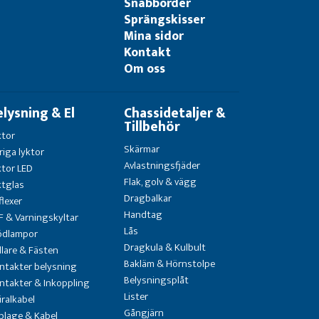
Snabborder
Sprängskisser
Mina sidor
Kontakt
Om oss
elysning & El
Chassidetaljer &
Tillbehör
ktor
Skärmar
riga lyktor
Avlastningsfjäder
ktor LED
Flak, golv & vägg
ktglas
Dragbalkar
flexer
Handtag
F & Varningskyltar
Lås
ödlampor
Dragkula & Kulbult
llare & Fästen
Bakläm & Hörnstolpe
ntakter belysning
Belysningsplåt
ntakter & Inkoppling
Lister
iralkabel
Gångjärn
blage & Kabel