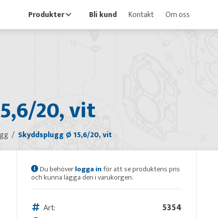
Produkter
Bli kund
Kontakt
Om oss
,6/20, vit
ugg
Skyddsplugg Ø 15,6/20, vit
Du behöver
logga in
för att se produktens pris
och kunna lägga den i varukorgen.
Art:
5354