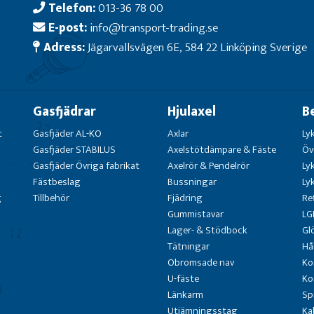
Telefon:
013-36 78 00
E-post:
info@transport-trading.se
Adress:
Jägarvallsvägen 6E, 584 22 Linköping Sverige
Gasfjädrar
Hjulaxel
B
t
Gasfjäder AL-KO
Axlar
Ly
Gasfjäder STABILUS
Axelstötdämpare & Fäste
Öv
Gasfjäder Övriga fabrikat
Axelrör & Pendelrör
Ly
Fästbeslag
Bussningar
Ly
g
Tillbehör
Fjädring
Re
Gummistavar
LG
Lager- & Stödbock
Gl
Tätningar
Hå
Obromsade nav
Ko
U-fäste
Ko
Länkarm
Sp
Utjämningsstag
Ka