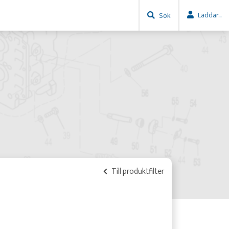
Laddar...
Sök
Till produktfilter