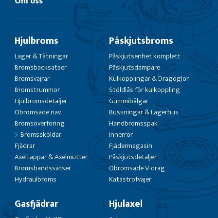
Om oss
Hjulbroms
Påskjutsbroms
Lager & Tätningar
Påskjutsenhet komplett
Bromsbacksatser
Påskjutsdämpare
Bromsvajrar
Kulkopplingar & Dragöglor
Bromstrummor
Stöldlås för kulkoppling
Hjulbromsdetaljer
Gummibälgar
Obromsade nav
Bussningar & Lagerhus
Bromsöverföring
Handbromsspak
Bromssköldar
Innerrör
Fjädrar
Fjädermagasin
Axeltappar & Axelmutter
Påskjutsdetaljer
Bromsbandssatser
Obromsade V-drag
Hydraulbroms
Katastrofvajer
Gasfjädrar
Hjulaxel