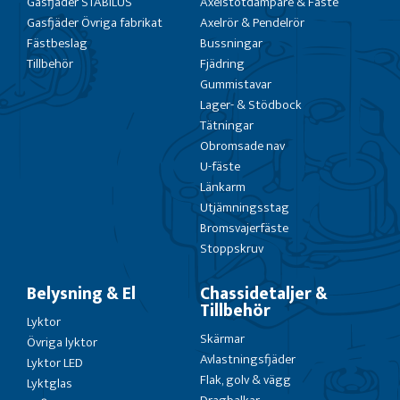
Gasfjäder STABILUS
Axelstötdämpare & Fäste
Gasfjäder Övriga fabrikat
Axelrör & Pendelrör
Fästbeslag
Bussningar
Tillbehör
Fjädring
Gummistavar
Lager- & Stödbock
Tätningar
Obromsade nav
U-fäste
Länkarm
Utjämningsstag
Bromsvajerfäste
Stoppskruv
Belysning & El
Chassidetaljer &
Tillbehör
Lyktor
Skärmar
Övriga lyktor
Avlastningsfjäder
Lyktor LED
Flak, golv & vägg
Lyktglas