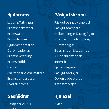
Hjulbroms
Påskjutsbroms
Lager & Tätningar
Påskjutsenhet komplett
Bromsbacksatser
Påskjutsdämpare
Bromsvajrar
Kulkopplingar & Dragöglor
Bromstrummor
Stöldlås för kulkoppling
Hjulbromsdetaljer
Gummibälgar
Obromsade nav
Bussningar & Lagerhus
Bromsöverföring
Handbromsspak
Bromssköldar
Innerrör
Fjädrar
Fjädermagasin
Axeltappar & Axelmutter
Påskjutsdetaljer
Bromsbandssatser
Obromsade V-drag
Hydraulbroms
Katastrofvajer
Gasfjädrar
Hjulaxel
Gasfjäder AL-KO
Axlar