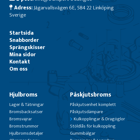
Adress:
Jägarvallsvägen 6E, 584 22 Linköping
Sverige
Startsida
Snabborder
Sprängskisser
Mina sidor
Kontakt
Om oss
Hjulbroms
Påskjutsbroms
Lager & Tätningar
Påskjutsenhet komplett
Bromsbacksatser
Påskjutsdämpare
Bromsvajrar
Kulkopplingar & Dragöglor
Bromstrummor
Stöldlås för kulkoppling
Hjulbromsdetaljer
Gummibälgar