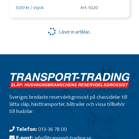
0,00 kr / styck
Art: 9220
Läser in artiklar...
Sveriges bredaste reservdelsgrossist på chassidelar till
lätta släp, hästtransporter, båtrailer och vissa tillbehör
till husbilar.
Telefon:
013-36 78 00
E-post:
info@transport-trading.se