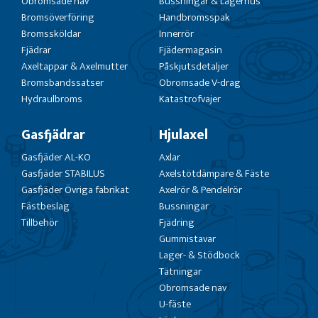
Obromsade nav
Bussningar & Lagerhus
Bromsöverföring
Handbromsspak
Bromssköldar
Innerrör
Fjädrar
Fjädermagasin
Axeltappar & Axelmutter
Påskjutsdetaljer
Bromsbandssatser
Obromsade V-drag
Hydraulbroms
Katastrofvajer
Gasfjädrar
Hjulaxel
Gasfjäder AL-KO
Axlar
Gasfjäder STABILUS
Axelstötdämpare & Fäste
Gasfjäder Övriga fabrikat
Axelrör & Pendelrör
Fästbeslag
Bussningar
Tillbehör
Fjädring
Gummistavar
Lager- & Stödbock
Tätningar
Obromsade nav
U-fäste