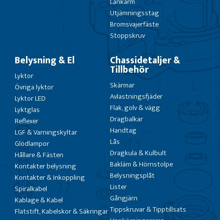
Länkarm
Utjämningsstag
Bromsvajerfäste
Stoppskruv
Belysning & El
Chassidetaljer &
Tillbehör
Lyktor
Skärmar
Övriga lyktor
Avlastningsfjäder
Lyktor LED
Flak, golv & vägg
Lyktglas
Dragbalkar
Reflexer
Handtag
LGF & Varningskyltar
Lås
Glödlampor
Dragkula & Kulbult
Hållare & Fästen
Bakläm & Hörnstolpe
Kontakter belysning
Belysningsplåt
Kontakter & Inkoppling
Lister
Spiralkabel
Gångjärn
Kablage & Kabel
Tippskruvar & Tipptillsats
Flatstift, Kabelskor & Säkringar