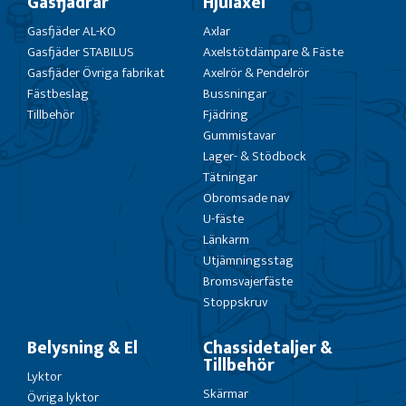
Gasfjädrar
Hjulaxel
Gasfjäder AL-KO
Axlar
Gasfjäder STABILUS
Axelstötdämpare & Fäste
Gasfjäder Övriga fabrikat
Axelrör & Pendelrör
Fästbeslag
Bussningar
Tillbehör
Fjädring
Gummistavar
Lager- & Stödbock
Tätningar
Obromsade nav
U-fäste
Länkarm
Utjämningsstag
Bromsvajerfäste
Stoppskruv
Belysning & El
Chassidetaljer &
Tillbehör
Lyktor
Skärmar
Övriga lyktor