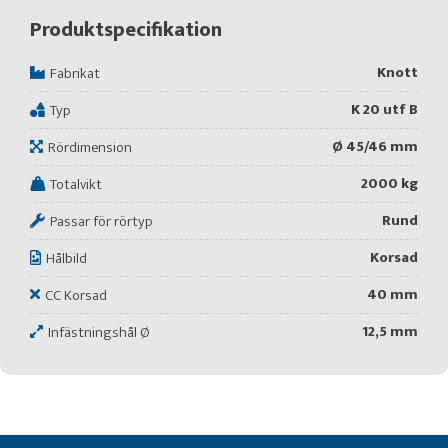
Produktspecifikation
Knott
Fabrikat
K 20 utf B
Typ
Ø 45/46 mm
Rördimension
2000 kg
Totalvikt
Rund
Passar för rörtyp
Korsad
Hålbild
40 mm
CC Korsad
12,5 mm
Infästningshål Ø