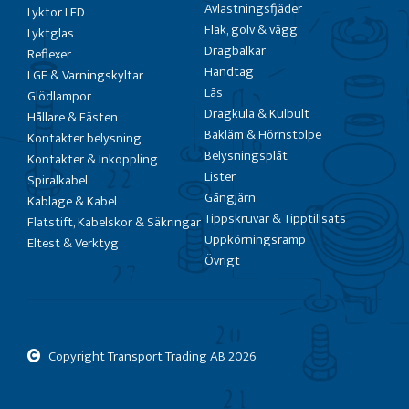
Avlastningsfjäder
Lyktor LED
Flak, golv & vägg
Lyktglas
Dragbalkar
Reflexer
Handtag
LGF & Varningskyltar
Lås
Glödlampor
Dragkula & Kulbult
Hållare & Fästen
Bakläm & Hörnstolpe
Kontakter belysning
Belysningsplåt
Kontakter & Inkoppling
Lister
Spiralkabel
Gångjärn
Kablage & Kabel
Tippskruvar & Tipptillsats
Flatstift, Kabelskor & Säkringar
Uppkörningsramp
Eltest & Verktyg
Övrigt
Copyright Transport Trading AB
2026