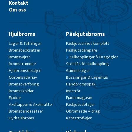
Kontakt
Om oss
Hjulbroms
Påskjutsbroms
Lager & Tätningar
Påskjutsenhet komplett
Bromsbacksatser
Påskjutsdämpare
Bromsvajrar
Kulkopplingar & Dragöglor
Bromstrummor
Stöldlås för kulkoppling
Hjulbromsdetaljer
Gummibälgar
Obromsade nav
Bussningar & Lagerhus
Bromsöverföring
Handbromsspak
Bromssköldar
Innerrör
Fjädrar
Fjädermagasin
Axeltappar & Axelmutter
Påskjutsdetaljer
Bromsbandssatser
Obromsade V-drag
Hydraulbroms
Katastrofvajer