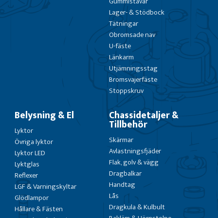
Gummistavar
Lager- & Stödbock
Tätningar
Obromsade nav
U-fäste
Länkarm
Utjämningsstag
Bromsvajerfäste
Stoppskruv
Belysning & El
Chassidetaljer &
Tillbehör
Lyktor
Skärmar
Övriga lyktor
Avlastningsfjäder
Lyktor LED
Flak, golv & vägg
Lyktglas
Dragbalkar
Reflexer
Handtag
LGF & Varningskyltar
Lås
Glödlampor
Dragkula & Kulbult
Hållare & Fästen