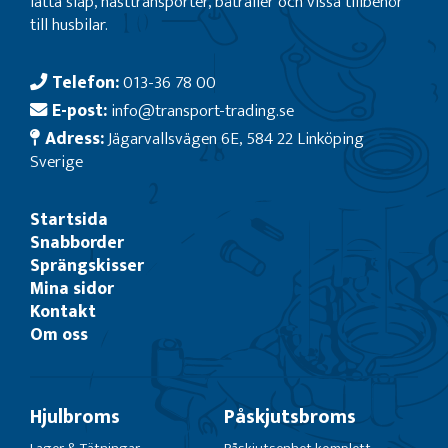
lätta släp, hästtransporter, båtrailer och vissa tillbehör
till husbilar.
Telefon:
013-36 78 00
E-post:
info@transport-trading.se
Adress:
Jägarvallsvägen 6E, 584 22 Linköping
Sverige
Startsida
Snabborder
Sprängskisser
Mina sidor
Kontakt
Om oss
Hjulbroms
Påskjutsbroms