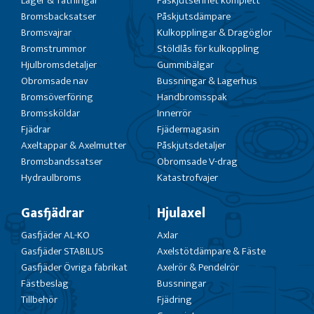
Lager & Tätningar
Påskjutsenhet komplett
Bromsbacksatser
Påskjutsdämpare
Bromsvajrar
Kulkopplingar & Dragöglor
Bromstrummor
Stöldlås för kulkoppling
Hjulbromsdetaljer
Gummibälgar
Obromsade nav
Bussningar & Lagerhus
Bromsöverföring
Handbromsspak
Bromssköldar
Innerrör
Fjädrar
Fjädermagasin
Axeltappar & Axelmutter
Påskjutsdetaljer
Bromsbandssatser
Obromsade V-drag
Hydraulbroms
Katastrofvajer
Gasfjädrar
Hjulaxel
Gasfjäder AL-KO
Axlar
Gasfjäder STABILUS
Axelstötdämpare & Fäste
Gasfjäder Övriga fabrikat
Axelrör & Pendelrör
Fästbeslag
Bussningar
Tillbehör
Fjädring