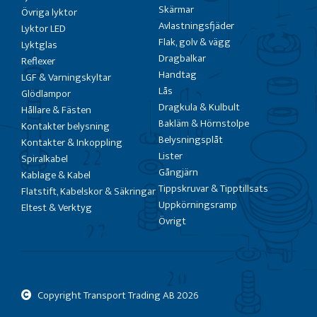
Skärmar
Övriga lyktor
Avlastningsfjäder
Lyktor LED
Flak, golv & vägg
Lyktglas
Dragbalkar
Reflexer
Handtag
LGF & Varningskyltar
Lås
Glödlampor
Dragkula & Kulbult
Hållare & Fästen
Bakläm & Hörnstolpe
Kontakter belysning
Belysningsplåt
Kontakter & Inkoppling
Lister
Spiralkabel
Gångjärn
Kablage & Kabel
Tippskruvar & Tipptillsats
Flatstift, Kabelskor & Säkringar
Uppkörningsramp
Eltest & Verktyg
Övrigt
Copyright Transport Trading AB
2026