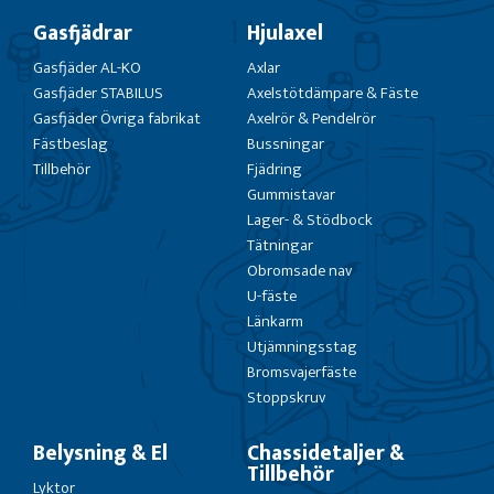
Gasfjädrar
Hjulaxel
Gasfjäder AL-KO
Axlar
Gasfjäder STABILUS
Axelstötdämpare & Fäste
Gasfjäder Övriga fabrikat
Axelrör & Pendelrör
Fästbeslag
Bussningar
Tillbehör
Fjädring
Gummistavar
Lager- & Stödbock
Tätningar
Obromsade nav
U-fäste
Länkarm
Utjämningsstag
Bromsvajerfäste
Stoppskruv
Belysning & El
Chassidetaljer &
Tillbehör
Lyktor