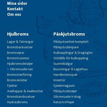
Mina sidor
Kontakt
Om oss
Hjulbroms
Påskjutsbroms
Lager & Tätningar
Påskjutsenhet komplett
Bromsbacksatser
Påskjutsdämpare
Bromsvajrar
Kulkopplingar & Dragöglor
Bromstrummor
Stöldlås för kulkoppling
Hjulbromsdetaljer
Gummibälgar
Obromsade nav
Bussningar & Lagerhus
Bromsöverföring
Handbromsspak
Bromssköldar
Innerrör
Fjädrar
Fjädermagasin
Axeltappar & Axelmutter
Påskjutsdetaljer
Bromsbandssatser
Obromsade V-drag
Hydraulbroms
Katastrofvajer