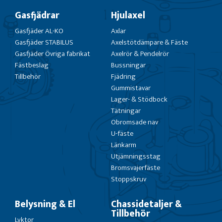
Gasfjädrar
Hjulaxel
Gasfjäder AL-KO
Axlar
Gasfjäder STABILUS
Axelstötdämpare & Fäste
Gasfjäder Övriga fabrikat
Axelrör & Pendelrör
Fästbeslag
Bussningar
Tillbehör
Fjädring
Gummistavar
Lager- & Stödbock
Tätningar
Obromsade nav
U-fäste
Länkarm
Utjämningsstag
Bromsvajerfäste
Stoppskruv
Belysning & El
Chassidetaljer &
Tillbehör
Lyktor