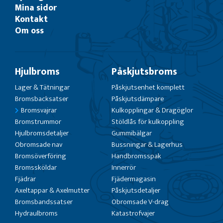
Mina sidor
Kontakt
Om oss
Hjulbroms
Påskjutsbroms
Lager & Tätningar
Påskjutsenhet komplett
Bromsbacksatser
Påskjutsdämpare
Bromsvajrar
Kulkopplingar & Dragöglor
Bromstrummor
Stöldlås för kulkoppling
Hjulbromsdetaljer
Gummibälgar
Obromsade nav
Bussningar & Lagerhus
Bromsöverföring
Handbromsspak
Bromssköldar
Innerrör
Fjädrar
Fjädermagasin
Axeltappar & Axelmutter
Påskjutsdetaljer
Bromsbandssatser
Obromsade V-drag
Hydraulbroms
Katastrofvajer