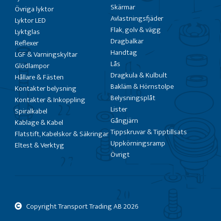
Skärmar
Övriga lyktor
Avlastningsfjäder
Lyktor LED
Flak, golv & vägg
Lyktglas
Dragbalkar
Reflexer
Handtag
LGF & Varningskyltar
Lås
Glödlampor
Dragkula & Kulbult
Hållare & Fästen
Bakläm & Hörnstolpe
Kontakter belysning
Belysningsplåt
Kontakter & Inkoppling
Lister
Spiralkabel
Gångjärn
Kablage & Kabel
Tippskruvar & Tipptillsats
Flatstift, Kabelskor & Säkringar
Uppkörningsramp
Eltest & Verktyg
Övrigt
Copyright Transport Trading AB
2026