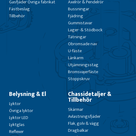
Gasfjäder Övriga fabrikat
Axelrör & Pendelrör
Fästbeslag
Bussningar
Tillbehör
Fjädring
Gummistavar
Lager- & Stödbock
Tätningar
Obromsade nav
U-fäste
Länkarm
Utjämningsstag
Bromsvajerfäste
Stoppskruv
Belysning & El
Chassidetaljer &
Tillbehör
Lyktor
Skärmar
Övriga lyktor
Avlastningsfjäder
Lyktor LED
Flak, golv & vägg
Lyktglas
Dragbalkar
Reflexer