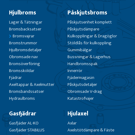
Hjulbroms
Påskjutsbroms
Lager & Tätningar
Påskjutsenhet komplett
Bromsbacksatser
Påskjutsdämpare
Bromsvajrar
Kulkopplingar & Dragöglor
Bromstrummor
Stöldlås för kulkoppling
Hjulbromsdetaljer
Gummibälgar
Obromsade nav
Bussningar & Lagerhus
Bromsöverföring
Handbromsspak
Bromssköldar
Innerrör
Fjädrar
Fjädermagasin
Axeltappar & Axelmutter
Påskjutsdetaljer
Bromsbandssatser
Obromsade V-drag
Hydraulbroms
Katastrofvajer
Gasfjädrar
Hjulaxel
Gasfjäder AL-KO
Axlar
Gasfjäder STABILUS
Axelstötdämpare & Fäste