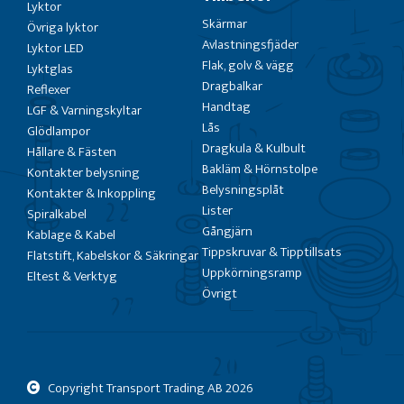
Lyktor
Skärmar
Övriga lyktor
Avlastningsfjäder
Lyktor LED
Flak, golv & vägg
Lyktglas
Dragbalkar
Reflexer
Handtag
LGF & Varningskyltar
Lås
Glödlampor
Dragkula & Kulbult
Hållare & Fästen
Bakläm & Hörnstolpe
Kontakter belysning
Belysningsplåt
Kontakter & Inkoppling
Lister
Spiralkabel
Gångjärn
Kablage & Kabel
Tippskruvar & Tipptillsats
Flatstift, Kabelskor & Säkringar
Uppkörningsramp
Eltest & Verktyg
Övrigt
Copyright Transport Trading AB
2026