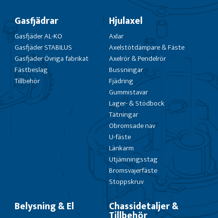
Gasfjädrar
Hjulaxel
Gasfjäder AL-KO
Axlar
Gasfjäder STABILUS
Axelstötdämpare & Fäste
Gasfjäder Övriga fabrikat
Axelrör & Pendelrör
Fästbeslag
Bussningar
Tillbehör
Fjädring
Gummistavar
Lager- & Stödbock
Tätningar
Obromsade nav
U-fäste
Länkarm
Utjämningsstag
Bromsvajerfäste
Stoppskruv
Belysning & El
Chassidetaljer &
Tillbehör