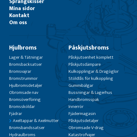
Sprängskisser
Mina sidor
Kontakt
Om oss
Hjulbroms
Påskjutsbroms
Lager & Tätningar
Påskjutsenhet komplett
Bromsbacksatser
Påskjutsdämpare
Bromsvajrar
Kulkopplingar & Dragöglor
Bromstrummor
Stöldlås för kulkoppling
Hjulbromsdetaljer
Gummibälgar
Obromsade nav
Bussningar & Lagerhus
Bromsöverföring
Handbromsspak
Bromssköldar
Innerrör
Fjädrar
Fjädermagasin
Axeltappar & Axelmutter
Påskjutsdetaljer
Bromsbandssatser
Obromsade V-drag
Hydraulbroms
Katastrofvajer