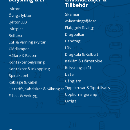
Tillbehör
Lyktor
Skärmar
Övriga lyktor
Avlastningsfjäder
Lyktor LED
Flak, golv & vägg
Lyktglas
Dragbalkar
Reflexer
Handtag
LGF & Varningskyltar
Lås
Glödlampor
Dragkula & Kulbult
Hållare & Fästen
Bakläm & Hörnstolpe
Kontakter belysning
Belysningsplåt
Kontakter & Inkoppling
Lister
Spiralkabel
Gångjärn
Kablage & Kabel
Tippskruvar & Tipptillsats
Flatstift, Kabelskor & Säkringar
Uppkörningsramp
Eltest & Verktyg
Övrigt