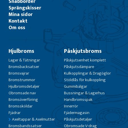
Snabborder
Sprängskisser
Mina sidor
Kontakt
Om oss
Hjulbroms
Påskjutsbroms
Lager & Tätningar
Påskjutsenhet komplett
Bromsbacksatser
Påskjutsdämpare
Bromsvajrar
Kulkopplingar & Dragöglor
Bromstrummor
Stöldlås för kulkoppling
Hjulbromsdetaljer
Gummibälgar
Obromsade nav
Bussningar & Lagerhus
Bromsöverföring
Handbromsspak
Bromssköldar
Innerrör
Fjädrar
Fjädermagasin
Axeltappar & Axelmutter
Påskjutsdetaljer
Bromsbandssatser
Obromsade V-drag