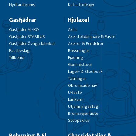
Hydraulbroms
Katastrofvajer
Gasfjädrar
Hjulaxel
Gasfjäder AL-KO
Axlar
Gasfjäder STABILUS
Axelstötdämpare & Fäste
Gasfjäder Övriga fabrikat
Axelrör & Pendelrör
Fästbeslag
Bussningar
Tillbehör
Fjädring
Gummistavar
Lager- & Stödbock
Tätningar
Obromsade nav
U-fäste
Länkarm
Utjämningsstag
Bromsvajerfäste
Stoppskruv
Belysning & El
Chassidetaljer &