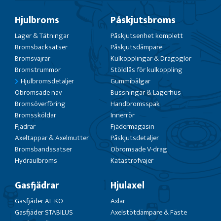
Hjulbroms
Påskjutsbroms
Lager & Tätningar
Påskjutsenhet komplett
Bromsbacksatser
Påskjutsdämpare
Bromsvajrar
Kulkopplingar & Dragöglor
Bromstrummor
Stöldlås för kulkoppling
Hjulbromsdetaljer
Gummibälgar
Obromsade nav
Bussningar & Lagerhus
Bromsöverföring
Handbromsspak
Bromssköldar
Innerrör
Fjädrar
Fjädermagasin
Axeltappar & Axelmutter
Påskjutsdetaljer
Bromsbandssatser
Obromsade V-drag
Hydraulbroms
Katastrofvajer
Gasfjädrar
Hjulaxel
Gasfjäder AL-KO
Axlar
Gasfjäder STABILUS
Axelstötdämpare & Fäste