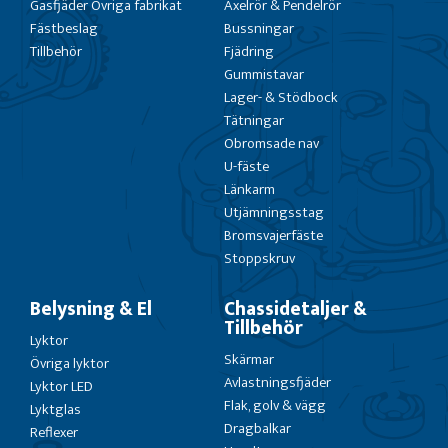
Gasfjäder Övriga fabrikat
Axelrör & Pendelrör
Fästbeslag
Bussningar
Tillbehör
Fjädring
Gummistavar
Lager- & Stödbock
Tätningar
Obromsade nav
U-fäste
Länkarm
Utjämningsstag
Bromsvajerfäste
Stoppskruv
Belysning & El
Chassidetaljer &
Tillbehör
Lyktor
Skärmar
Övriga lyktor
Avlastningsfjäder
Lyktor LED
Flak, golv & vägg
Lyktglas
Dragbalkar
Reflexer