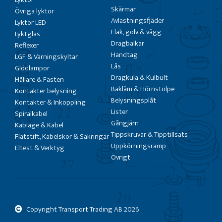
Skärmar
Övriga lyktor
Avlastningsfjäder
Lyktor LED
Flak, golv & vägg
Lyktglas
Dragbalkar
Reflexer
Handtag
LGF & Varningskyltar
Lås
Glödlampor
Dragkula & Kulbult
Hållare & Fästen
Bakläm & Hörnstolpe
Kontakter belysning
Belysningsplåt
Kontakter & Inkoppling
Lister
Spiralkabel
Gångjärn
Kablage & Kabel
Tippskruvar & Tipptillsats
Flatstift, Kabelskor & Säkringar
Uppkörningsramp
Eltest & Verktyg
Övrigt
Copyright Transport Trading AB
2026