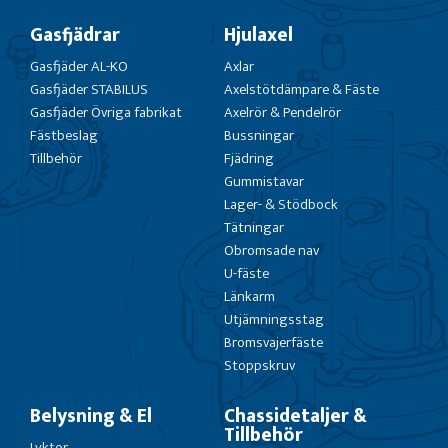
Gasfjädrar
Hjulaxel
Gasfjäder AL-KO
Axlar
Gasfjäder STABILUS
Axelstötdämpare & Fäste
Gasfjäder Övriga fabrikat
Axelrör & Pendelrör
Fästbeslag
Bussningar
Tillbehör
Fjädring
Gummistavar
Lager- & Stödbock
Tätningar
Obromsade nav
U-fäste
Länkarm
Utjämningsstag
Bromsvajerfäste
Stoppskruv
Belysning & El
Chassidetaljer &
Tillbehör
Lyktor