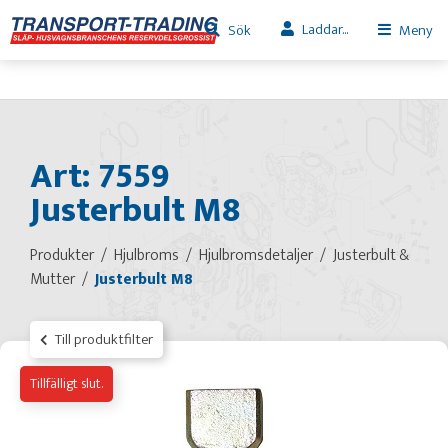
Laddar...
Sök
Meny
Art: 7559
Justerbult M8
Produkter
Hjulbroms
Hjulbromsdetaljer
Justerbult &
Mutter
Justerbult M8
Till produktfilter
Tillfälligt slut.