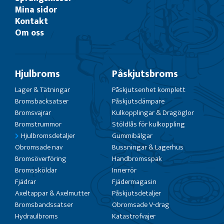
Mina sidor
Kontakt
Om oss
Hjulbroms
Påskjutsbroms
Lager & Tätningar
Påskjutsenhet komplett
Bromsbacksatser
Påskjutsdämpare
Bromsvajrar
Kulkopplingar & Dragöglor
Bromstrummor
Stöldlås för kulkoppling
Hjulbromsdetaljer
Gummibälgar
Obromsade nav
Bussningar & Lagerhus
Bromsöverföring
Handbromsspak
Bromssköldar
Innerrör
Fjädrar
Fjädermagasin
Axeltappar & Axelmutter
Påskjutsdetaljer
Bromsbandssatser
Obromsade V-drag
Hydraulbroms
Katastrofvajer