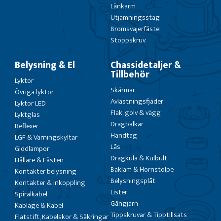
Länkarm
Utjämningsstag
Bromsvajerfäste
Stoppskruv
Belysning & El
Chassidetaljer &
Tillbehör
Lyktor
Skärmar
Övriga lyktor
Avlastningsfjäder
Lyktor LED
Flak, golv & vägg
Lyktglas
Dragbalkar
Reflexer
Handtag
LGF & Varningskyltar
Lås
Glödlampor
Dragkula & Kulbult
Hållare & Fästen
Bakläm & Hörnstolpe
Kontakter belysning
Belysningsplåt
Kontakter & Inkoppling
Lister
Spiralkabel
Gångjärn
Kablage & Kabel
Tippskruvar & Tipptillsats
Flatstift, Kabelskor & Säkringar