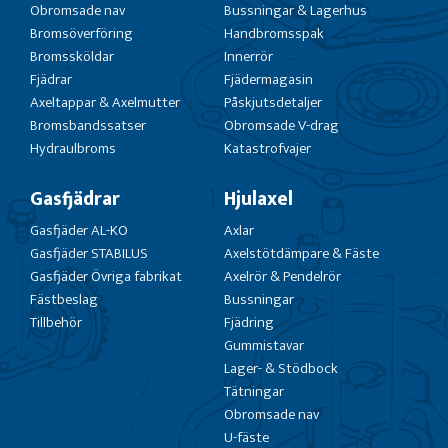
Obromsade nav
Bussningar & Lagerhus
Bromsöverföring
Handbromsspak
Bromssköldar
Innerrör
Fjädrar
Fjädermagasin
Axeltappar & Axelmutter
Påskjutsdetaljer
Bromsbandssatser
Obromsade V-drag
Hydraulbroms
Katastrofvajer
Gasfjädrar
Hjulaxel
Gasfjäder AL-KO
Axlar
Gasfjäder STABILUS
Axelstötdämpare & Fäste
Gasfjäder Övriga fabrikat
Axelrör & Pendelrör
Fästbeslag
Bussningar
Tillbehör
Fjädring
Gummistavar
Lager- & Stödbock
Tätningar
Obromsade nav
U-fäste