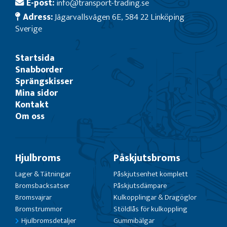
E-post:
info@transport-trading.se
Adress:
Jägarvallsvägen 6E, 584 22 Linköping
Sverige
Startsida
Snabborder
Sprängskisser
Mina sidor
Kontakt
Om oss
Hjulbroms
Påskjutsbroms
Lager & Tätningar
Påskjutsenhet komplett
Bromsbacksatser
Påskjutsdämpare
Bromsvajrar
Kulkopplingar & Dragöglor
Bromstrummor
Stöldlås för kulkoppling
Hjulbromsdetaljer
Gummibälgar