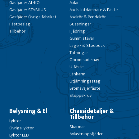
Gasfjäder AL-KO
Axlar
Gasfjäder STABILUS
Axelstötdämpare & Fäste
Gasfjäder Övriga fabrikat
Axelrör & Pendelrör
Fästbeslag
Bussningar
Tillbehör
Fjädring
Gummistavar
Lager- & Stödbock
Tätningar
Obromsade nav
U-fäste
Länkarm
Utjämningsstag
Bromsvajerfäste
Stoppskruv
Belysning & El
Chassidetaljer &
Tillbehör
Lyktor
Skärmar
Övriga lyktor
Avlastningsfjäder
Lyktor LED