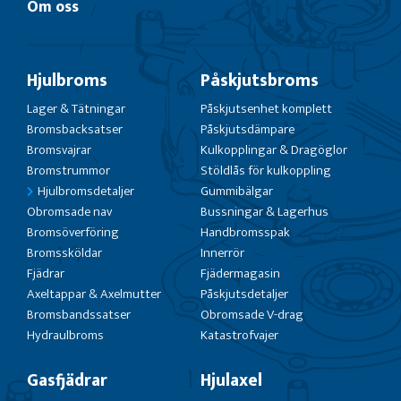
Om oss
Hjulbroms
Påskjutsbroms
Lager & Tätningar
Påskjutsenhet komplett
Bromsbacksatser
Påskjutsdämpare
Bromsvajrar
Kulkopplingar & Dragöglor
Bromstrummor
Stöldlås för kulkoppling
Hjulbromsdetaljer
Gummibälgar
Obromsade nav
Bussningar & Lagerhus
Bromsöverföring
Handbromsspak
Bromssköldar
Innerrör
Fjädrar
Fjädermagasin
Axeltappar & Axelmutter
Påskjutsdetaljer
Bromsbandssatser
Obromsade V-drag
Hydraulbroms
Katastrofvajer
Gasfjädrar
Hjulaxel