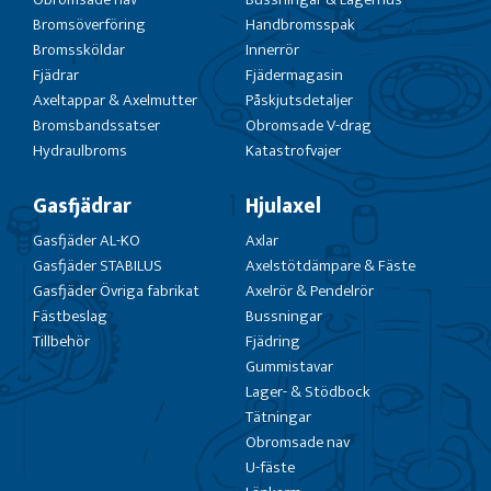
Bromsöverföring
Handbromsspak
Bromssköldar
Innerrör
Fjädrar
Fjädermagasin
Axeltappar & Axelmutter
Påskjutsdetaljer
Bromsbandssatser
Obromsade V-drag
Hydraulbroms
Katastrofvajer
Gasfjädrar
Hjulaxel
Gasfjäder AL-KO
Axlar
Gasfjäder STABILUS
Axelstötdämpare & Fäste
Gasfjäder Övriga fabrikat
Axelrör & Pendelrör
Fästbeslag
Bussningar
Tillbehör
Fjädring
Gummistavar
Lager- & Stödbock
Tätningar
Obromsade nav
U-fäste