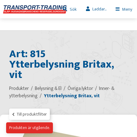
Laddar...
Sök
Meny
Art: 815
Ytterbelysning Britax,
vit
Produkter
Belysning & El
Övriga lyktor
Inner- &
ytterbelysning
Ytterbelysning Britax, vit
Till produktfilter
Produkten är utgående.