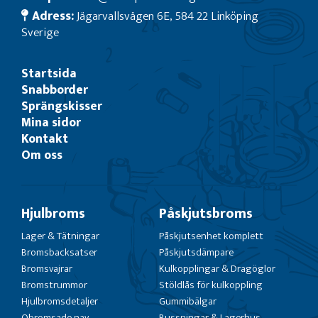
Adress:
Jägarvallsvägen 6E, 584 22 Linköping
Sverige
Startsida
Snabborder
Sprängskisser
Mina sidor
Kontakt
Om oss
Hjulbroms
Påskjutsbroms
Lager & Tätningar
Påskjutsenhet komplett
Bromsbacksatser
Påskjutsdämpare
Bromsvajrar
Kulkopplingar & Dragöglor
Bromstrummor
Stöldlås för kulkoppling
Hjulbromsdetaljer
Gummibälgar
Obromsade nav
Bussningar & Lagerhus