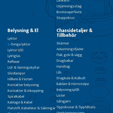
Länkarm
Utjämningsstag
Bromsvajerfäste
Stoppskruv
Belysning & El
Chassidetaljer &
Tillbehör
Lyktor
Skärmar
Övriga lyktor
Avlastningsfjäder
Lyktor LED
Flak, golv & vägg
Lyktglas
Dragbalkar
Reflexer
Handtag
LGF & Varningskyltar
Lås
Glödlampor
Dragkula & Kulbult
Hållare & Fästen
Bakläm & Hörnstolpe
Kontakter belysning
Belysningsplåt
Kontakter & Inkoppling
Lister
Spiralkabel
Gångjärn
Kablage & Kabel
Tippskruvar & Tipptillsats
Flatstift, Kabelskor & Säkringar
Uppkörningsramp