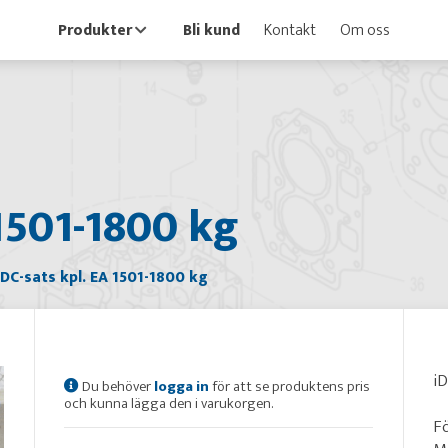
Produkter
Bli kund
Kontakt
Om oss
 1501-1800 kg
iDC-sats kpl. EA 1501-1800 kg
iD
Du behöver
logga in
för att se produktens pris
och kunna lägga den i varukorgen.
Fö