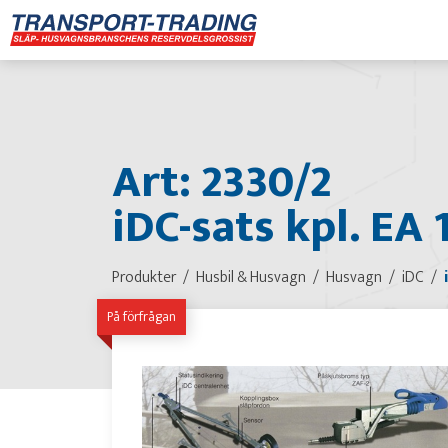
Art: 2330/2
iDC-sats kpl. EA
Produkter
Husbil & Husvagn
Husvagn
iDC
På förfrågan