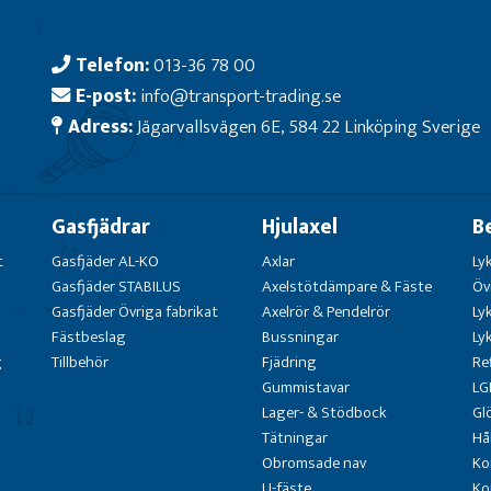
Telefon:
013-36 78 00
E-post:
info@transport-trading.se
Adress:
Jägarvallsvägen 6E, 584 22 Linköping Sverige
Gasfjädrar
Hjulaxel
B
t
Gasfjäder AL-KO
Axlar
Ly
Gasfjäder STABILUS
Axelstötdämpare & Fäste
Öv
Gasfjäder Övriga fabrikat
Axelrör & Pendelrör
Ly
Fästbeslag
Bussningar
Ly
g
Tillbehör
Fjädring
Re
Gummistavar
LG
Lager- & Stödbock
Gl
Tätningar
Hå
Obromsade nav
Ko
U-fäste
Ko