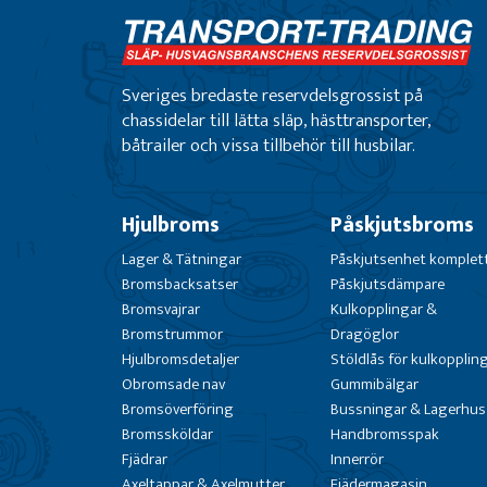
Sveriges bredaste reservdelsgrossist på
chassidelar till lätta släp, hästtransporter,
båtrailer och vissa tillbehör till husbilar.
Hjulbroms
Påskjutsbroms
Lager & Tätningar
Påskjutsenhet komplet
Bromsbacksatser
Påskjutsdämpare
Bromsvajrar
Kulkopplingar &
Bromstrummor
Dragöglor
Hjulbromsdetaljer
Stöldlås för kulkopplin
Obromsade nav
Gummibälgar
Bromsöverföring
Bussningar & Lagerhus
Bromssköldar
Handbromsspak
Fjädrar
Innerrör
Axeltappar & Axelmutter
Fjädermagasin