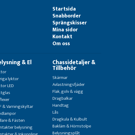
Startsida
Snabborder
Sprängskisser
Mina sidor
Kontakt
Om oss
elysning & El
Chassidetaljer &
Tillbehör
ktor
Skärmar
riga lyktor
Avlastningsfjäder
ktor LED
Flak, golv & vägg
ktglas
Dragbalkar
flexer
Handtag
F & Varningskyltar
Lås
ödlampor
Dragkula & Kulbult
llare & Fästen
Bakläm & Hörnstolpe
ntakter belysning
Belysningsplåt
ntakter & Inkoppling