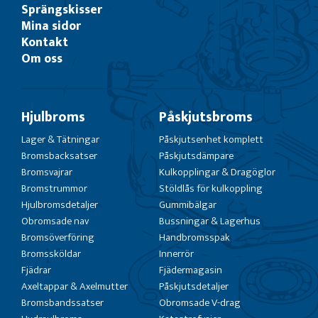
Sprängskisser
Mina sidor
Kontakt
Om oss
Hjulbroms
Påskjutsbroms
Lager & Tätningar
Påskjutsenhet komplett
Bromsbacksatser
Påskjutsdämpare
Bromsvajrar
Kulkopplingar & Dragöglor
Bromstrummor
Stöldlås för kulkoppling
Hjulbromsdetaljer
Gummibälgar
Obromsade nav
Bussningar & Lagerhus
Bromsöverföring
Handbromsspak
Bromssköldar
Innerrör
Fjädrar
Fjädermagasin
Axeltappar & Axelmutter
Påskjutsdetaljer
Bromsbandssatser
Obromsade V-drag