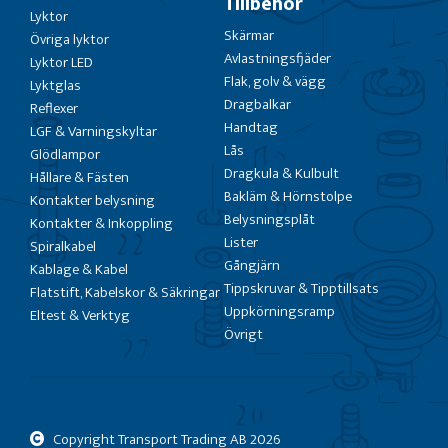
Tillbehör
Lyktor
Skärmar
Övriga lyktor
Avlastningsfjäder
Lyktor LED
Flak, golv & vägg
Lyktglas
Dragbalkar
Reflexer
Handtag
LGF & Varningskyltar
Lås
Glödlampor
Dragkula & Kulbult
Hållare & Fästen
Bakläm & Hörnstolpe
Kontakter belysning
Belysningsplåt
Kontakter & Inkoppling
Lister
Spiralkabel
Gångjärn
Kablage & Kabel
Tippskruvar & Tipptillsats
Flatstift, Kabelskor & Säkringar
Uppkörningsramp
Eltest & Verktyg
Övrigt
Copyright Transport Trading AB
2026