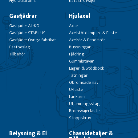
Hydraulbroms
Katastrofvajer
Gasfjädrar
Hjulaxel
Gasfjäder AL-KO
Axlar
Gasfjäder STABILUS
Axelstötdämpare & Fäste
Gasfjäder Övriga fabrikat
Axelrör & Pendelrör
Fästbeslag
Bussningar
Tillbehör
Fjädring
Gummistavar
Lager- & Stödbock
Tätningar
Obromsade nav
U-fäste
Länkarm
Utjämningsstag
Bromsvajerfäste
Stoppskruv
Belysning & El
Chassidetaljer &