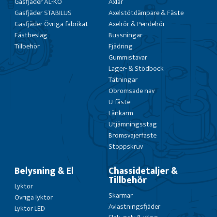
Gasfjäder AL-KO
Axlar
Gasfjäder STABILUS
Axelstötdämpare & Fäste
Gasfjäder Övriga fabrikat
Axelrör & Pendelrör
Fästbeslag
Bussningar
Tillbehör
Fjädring
Gummistavar
Lager- & Stödbock
Tätningar
Obromsade nav
U-fäste
Länkarm
Utjämningsstag
Bromsvajerfäste
Stoppskruv
Belysning & El
Chassidetaljer &
Tillbehör
Lyktor
Skärmar
Övriga lyktor
Avlastningsfjäder
Lyktor LED