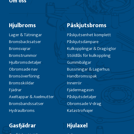
Om oss
Hjulbroms
Påskjutsbroms
Lager & Tätningar
Påskjutsenhet komplett
Bromsbacksatser
Påskjutsdämpare
Bromsvajrar
Kulkopplingar & Dragöglor
Bromstrummor
Stöldlås för kulkoppling
Hjulbromsdetaljer
Gummibälgar
Obromsade nav
Bussningar & Lagerhus
Bromsöverföring
Handbromsspak
Bromssköldar
Innerrör
Fjädrar
Fjädermagasin
Axeltappar & Axelmutter
Påskjutsdetaljer
Bromsbandssatser
Obromsade V-drag
Hydraulbroms
Katastrofvajer
Gasfjädrar
Hjulaxel